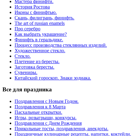
Мастера финифти.
История Ростова
Иконы с финифтью.
Скань, филигрань, финифть.
The art of russian enamels
Про серебро
Как выбрать украшение?
Финифть в геральдике.
Процесс производства стеклянных изделий.
Художественное стекло.
Стекло.
Плетение из бересты.
Заготовка бересты.
Сувениры.
Китайский гороскоп. Знаки зодиака.
Все для праздника
Поздравления с Новым Годом.
Поздравления к 8 Марта
Пасхальные открытки.
Игры, розыгрыши, конкурсы.
Поздравления с Днем Рождения
Прикольные тосты, поздравления, анекдоты.
Праздничные кулинарные рецепты, напитки, коктейли.