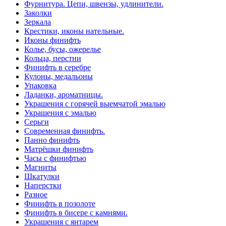
Фурнитура. Цепи, швензы, удлинители.
Заколки
Зеркала
Крестики, иконы нательные.
Иконы финифть
Колье, бусы, ожерелье
Кольца, перстни
Финифть в серебре
Кулоны, медальоны
Упаковка
Ладанки, ароматницы.
Украшения с горячей выемчатой эмалью
Украшения с эмалью
Серьги
Современная финифть.
Панно финифть
Матрёшки финифть
Часы с финифтью
Магниты
Шкатулки
Наперстки
Разное
Финифть в позолоте
Финифть в бисере с камнями.
Украшения с янтарем