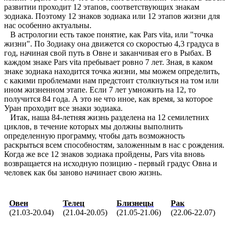
развитии проходит 12 этапов, соответствующих знакам
зодиака. Поэтому 12 знаков зодиака или 12 этапов жизни для
нас особенно актуальны.
В астрологии есть такое понятие, как Pars vita, или "точка
жизни". По Зодиаку она движется со скоростью 4,3 градуса в
год, начиная свой путь в Овне и заканчивая его в Рыбах. В
каждом знаке Pars vita пребывает ровно 7 лет. Зная, в каком
знаке зодиака находится точка жизни, мы можем определить,
с какими проблемами нам предстоит столкнуться на том или
ином жизненном этапе. Если 7 лет умножить на 12, то
получится 84 года. А это не что иное, как время, за которое
Уран проходит все знаки зодиака.
Итак, наша 84-летняя жизнь разделена на 12 семилетних
циклов, в течение которых мы должны выполнить
определенную программу, чтобы дать возможность
раскрыться всем способностям, заложенным в нас с рождения.
Когда же все 12 знаков зодиака пройдены, Pars vita вновь
возвращается на исходную позицию - первый градус Овна и
человек как бы заново начинает свою жизнь.
Овен
Телец
Близнецы
Рак
(21.03-20.04)
(21.04-20.05)
(21.05-21.06)
(22.06-22.07)