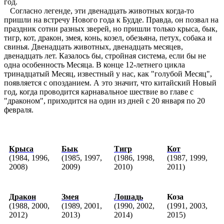
год.
Согласно легенде, эти двенадцать животных когда-то
пришли на встречу Нового года к Будде. Правда, он позвал на
праздник сотни разных зверей, но пришли только крыса, бык,
тигр, кот, дракон, змея, конь, козел, обезьяна, петух, собака и
свинья. Двенадцать животных, двенадцать месяцев,
двенадцать лет. Казалось бы, стройная система, если бы не
одна особенность Месяца. В конце 12-летнего цикла
тринадцатый Месяц, известный у нас, как "голубой Месяц",
появляется с опозданием. А это значит, что китайский Новый
год, когда проводится карнавальное шествие во главе с
"драконом", приходится на один из дней с 20 января по 20
февраля.
Крыса
Бык
Тигр
Кот
(1984, 1996,
(1985, 1997,
(1986, 1998,
(1987, 1999,
2008)
2009)
2010)
2011)
Дракон
Змея
Лошадь
Коза
(1988, 2000,
(1989, 2001,
(1990, 2002,
(1991, 2003,
2012)
2013)
2014)
2015)