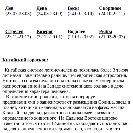
Лев
Дева
Весы
Скорпион
(23.07-23.08)
(24.08-23.09)
(24.09-23.10)
(24.10-22.11)
Стрелец
Козерог
Водолей
Рыбы
(23.11-21.12)
(22.12-20.01)
(21.01-20.02)
(21.02-20.03)
Китайский гороскоп:
Китайская система летоисчисления появилась более 3 тысяч
лет назад - значительно раньше, чем европейская астрология.
Но только совсем недавно она стала серьезным соперником
распространенной на Западе системе знаков зодиака в деле
определения характера человека.
В отличие от астрологии, которая оперирует
предсказаниями в зависимости от размещения Солнца, звезд и
планет, китайский календарь основывается на фазах месяца.
Каждый год двенадцатилетнего цикла имеет название
определенного животного. На Дальнем Востоке широко
известно о том, что эти 12 животных обладают способностью
наделять определенными чертами того, кто родился в этот