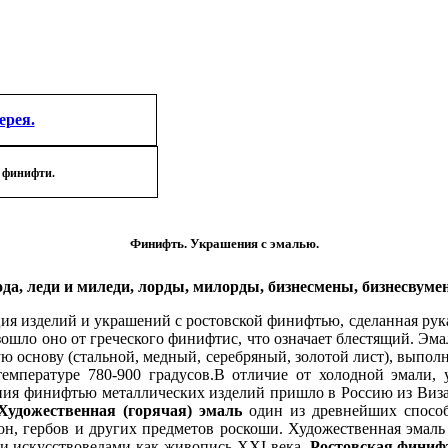
ерея.
 финифти.
Финифть. Украшения с эмалью.
а, леди и миледи, лорды, милорды, бизнесмены, бизнесвумен
ия изделий и украшений с ростовской финифтью, сделанная ру
зошло оно от греческого финифтис, что означает блестящий. Эма
ую основу (стальной, медный, серебряный, золотой лист), выпол
емпературе 780-900 градусов.В отличие от холодной эмали, 
ения финифтью металлических изделий пришло в Россию из Виза
Художественная (горячая) эмаль
один из древнейших способ
, гербов и других предметов роскоши. Художественная эмаль 
и искусствоведами как живопись
XXI
века.
Ростовская финиф