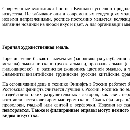
Современные художники Ростова Великого успешно продолжа
искусства. Не забывают они и современных тенденциях мод
новыми направлениями, роспись постоянно меняется, коллек
магазине новинки на любой вкус и цвет. А для организаций мы
Горячая художественная эмаль.
Горячие эмали бывают: выемчатая (заполняющая углубления 
металла), эмали по скани (русская эмаль), прозрачная эмаль 
гильошировке) и расписная (живопись цветной эмалью, а т
Знамениты византийские, грузинские, русские, китайские, фр
На сегодняшний день в технике Финифть в России работает 
Ростовская финифть считается лучшей в России.
Роспись по эм
воздействию таких разрушительных факторов, как свет, пе
изготавливается ювелиром мастером скани.
Скань (филигрань
проволоки, гладкой или свитой в верёвочки. Изделия из с
повторяется. Также и филигранные оправы могут немного 
видом искусства.