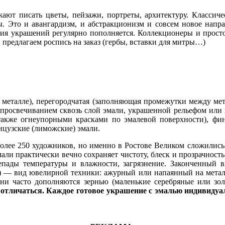
ют писать цветы, пейзажи, портреты, архитектуру. Классиче
ы. Это и авангардизм, и абстракционизм и совсем новое напр
ция украшений регулярно пополняется. Коллекционеры и прост
 предлагаем роспись на заказ (гербы, вставки для митры…)
в металле), перегородчатая (заполняющая промежутки между ме
(с просвечиванием сквозь слой эмали, украшенной рельефом или
акже огнеупорными красками по эмалевой поверхности), фин
анцузские (лиможские) эмали.
более 250 художников, но именно в Ростове Великом сложилис
али практически вечно сохраняет чистоту, блеск и прозрачност
репады температуры и влажности, загрязнение. Законченный 
) — вид ювелирной техники: ажурный или напаянный на металл
кани часто дополняются зернью (маленькие серебряные или з
отличаться. Каждое готовое украшение с эмалью индивидуа