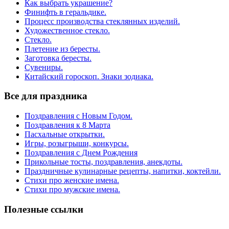
Как выбрать украшение?
Финифть в геральдике.
Процесс производства стеклянных изделий.
Художественное стекло.
Стекло.
Плетение из бересты.
Заготовка бересты.
Сувениры.
Китайский гороскоп. Знаки зодиака.
Все для праздника
Поздравления с Новым Годом.
Поздравления к 8 Марта
Пасхальные открытки.
Игры, розыгрыши, конкурсы.
Поздравления с Днем Рождения
Прикольные тосты, поздравления, анекдоты.
Праздничные кулинарные рецепты, напитки, коктейли.
Стихи про женские имена.
Стихи про мужские имена.
Полезные ссылки