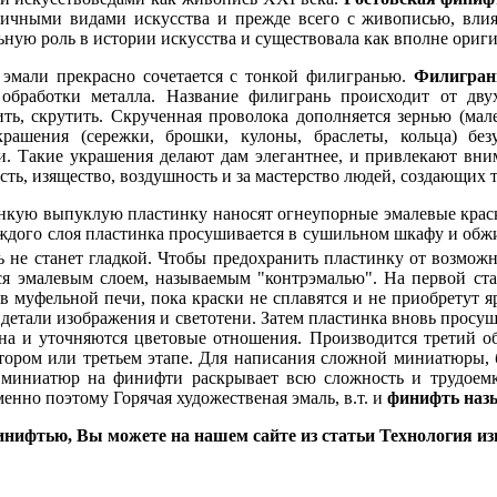
личными видами искусства и прежде всего с живописью, влиян
ную роль в истории искусства и существовала как вполне ориг
эмали прекрасно сочетается с тонкой филигранью.
Филигран
обработки металла. Название филигрань происходит от дву
вить, скрутить. Скрученная проволока дополняется зернью (ма
ашения (сережки, брошки, кулоны, браслеты, кольца) без
. Такие украшения делают дам элегантнее, и привлекают вни
сть, изящество, воздушность и за мастерство людей, создающих 
тонкую выпуклую пластинку наносят огнеупорные эмалевые крас
аждого слоя пластинка просушивается в сушильном шкафу и обж
ть не станет гладкой. Чтобы предохранить пластинку от возмо
тся эмалевым слоем, называемым "контрэмалью". На первой ста
в муфельной печи, пока краски не сплавятся и не приобретут я
 детали изображения и светотени. Затем пластинка вновь просуш
она и уточняются цветовые отношения. Производится третий о
тором или третьем этапе. Для написания сложной миниатюры, б
я миниатюр на финифти раскрывает всю сложность и трудоемко
енно поэтому Горячая художественая эмаль, в.т. и
финифть наз
финифтью, Вы можете на нашем сайте из статьи Технология и