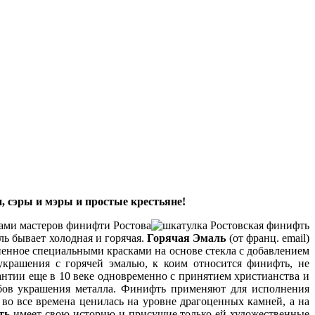
, сэры и мэры и простые крестьяне!
ками мастеров финифти Ростова
ль бывает холодная и горячая.
Горячая Эмаль
(от франц. email)
ненное специальными красками на основе стекла с добавлением
украшения с горячей эмалью, к коим относится финифть, не
нтии еще в 10 веке
одновременно с принятием христианства и
ов украшения металла. Финифть применяют для исполнения
во все времена ценилась на уровне драгоценных камней, а на
ть
имеет свою историю и присущие только ей художественные