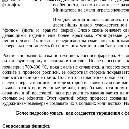
особенности, тесно связанные с раз
Миниатюра на эмали играла значитель
Изящная миниатюрная живопись по 
древнейших видов художественной 
"филюм" (нить) и "гранум" (зерно). Слово скань означает с
делающими изделие еще более красивым. Финифтевые укр
неповторимы. Их носят с вечерними платьями или костюмами
вечере вы не останетесь без внимания. Финифть любят за тонко
Роспись по эмали близка по технике к росписи фарфора. На 
на лицевую сторону пластинки в три слоя. После нанесения к
0
печи при t 700-800
С, пока эмаль не сплавится, а поверхнос
обжиге в процессе росписи, ее оборотная сторона покрывае
наносятся основные цвета. После этого пластинка обжигается 
следует первая прописка, в ходе которой выявляются основные
выявляются второстепенные детали, прорабатываются полут
ограниченной красочной палитры роспись заканчивается на в
столько же обжигов. Этот краткий обзор процесса создани
художникам-эмальерам создавать их в больших количествах. Им
Более подробно узнать, как создаются украшения с 
Современная финифть.