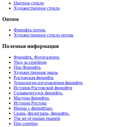
Цветное стекло
Художественное стекло
Оптом
Финифть оптом.
Художественное стекло оптом.
Полезная информация
Финифть. Фотогалерея.
Уход за серебром
Про Финифть
Художественная эмаль
Ростовская финифть
Технология изготовления финифти
История Ростовской финифти
Сольвычегодск финифть.
Мастера финифти.
История Ростова
Иконы с финифтью.
Скань, филигрань, финифть.
The art of russian enamels
Про серебро