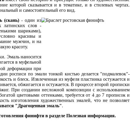
ие которой сказывается и в тематике, и в стилевых чертах.
инальный и самостоятельный его вид.
ь (скань
)
- один из
х латинских слов -
ленькими шариками),
условно красивы и
мание мужчин, и на
такую красоту.
ки. Эмаль наносится
игается в муфельной
жной деформации при
дии росписи по эмали тонкой кистью делается "подмалевок"-
ркость и блеск. Извлеченная из муфеля пластинка остужается и
ивается, обжигается и остужается. В процессе второй прописки
бжиг. При создании несложной композиции с использованием
огатой цветовыми оттенками, требуется от 4 до 7 прописок и
сть изготовления художественных эмалей, что не позволяет
ыватся "Драгоценная эмаль"
.
зготовления финифти в разделе Полезная информация.