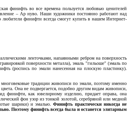
ская финифть во все времена пользуется любовью ценителей
авление – Ар нуво. Наши художники постоянно работают над
о любители финифти всегда смогут купить в нашем Интернет-
таллическими ленточками, напаянными ребром на поверхность
 гравировкой поверхности металла), эмаль "гильоше" (эмаль по
ифть (роспись по эмали нанесенная на плоскую пластинку).
ь многовековые традиции живописи по эмали, поэтому именно
ь цвета. Она не подвергается, подобно другим видам живописи,
вид финифти, как ювелирному изделию, придает оправа, она
ический фон узор из тонкой золотой, серебряной или медной
олотые шарики) и эмалью.
Финифть
практически никогда не
льно. Поэтому финифть всегда была и останется элитарным