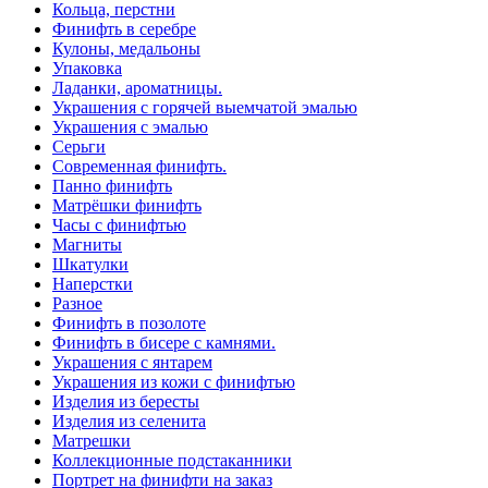
Кольца, перстни
Финифть в серебре
Кулоны, медальоны
Упаковка
Ладанки, ароматницы.
Украшения с горячей выемчатой эмалью
Украшения с эмалью
Серьги
Современная финифть.
Панно финифть
Матрёшки финифть
Часы с финифтью
Магниты
Шкатулки
Наперстки
Разное
Финифть в позолоте
Финифть в бисере с камнями.
Украшения с янтарем
Украшения из кожи с финифтью
Изделия из бересты
Изделия из селенита
Матрешки
Коллекционные подстаканники
Портрет на финифти на заказ