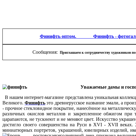
Финифть оптом.
Финифть - фотогал
Сообщения:
Приглашаем к сотрудничеству художников по
Уважаемые дамы и господ
В нашем интернет-магазине представлена уникальная коллекц
Великого.
Финифть
это древнерусское название эмали, а прои
- прочное стекловидное покрытие, нанесённое на металлическ
различных окислов металлов и закрепленное обжигом при т
царапаются, не тускнеют и не меняют цвет. Искусство украш
достигло своего совершенства на Руси в XVI - XVII веках.
миниатюрных портретов, украшений, ювелирных изделий, икон
сегодняшний день признана ведущим