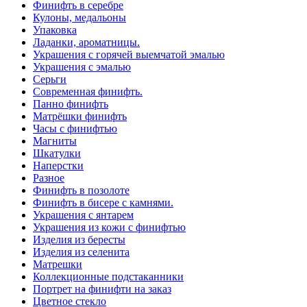
Финифть в серебре
Кулоны, медальоны
Упаковка
Ладанки, ароматницы.
Украшения с горячей выемчатой эмалью
Украшения с эмалью
Серьги
Современная финифть.
Панно финифть
Матрёшки финифть
Часы с финифтью
Магниты
Шкатулки
Наперстки
Разное
Финифть в позолоте
Финифть в бисере с камнями.
Украшения с янтарем
Украшения из кожи с финифтью
Изделия из бересты
Изделия из селенита
Матрешки
Коллекционные подстаканники
Портрет на финифти на заказ
Цветное стекло