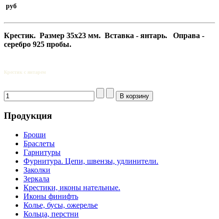
руб
Крестик.
Размер 35х23 мм. Вставка - янтарь. Оправа -
серебро 925 пробы.
Крестик с янтарем
Продукция
Броши
Браслеты
Гарнитуры
Фурнитура. Цепи, швензы, удлинители.
Заколки
Зеркала
Крестики, иконы нательные.
Иконы финифть
Колье, бусы, ожерелье
Кольца, перстни