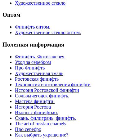
Художественное стекло
Оптом
Финифть оптом.
Художественное стекло оптом.
Полезная информация
Финифть. Фотогалерея.
Уход за серебром
Про Финифть
Художественная эмаль
Ростовская финифть
Технология изготовления финифти
История Ростовской финифти
Сольвычегодск финифть.
Мастера финифти.
История Ростова
Иконы с финифтью.
Скань, филигрань, финифть.
The art of russian enamels
Про серебро
Как выбрать украшение?