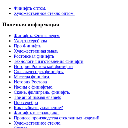
Финифть оптом.
Художественное стекло оптом.
Полезная информация
Финифть. Фотогалерея.
Уход за серебром
Про Финифть
Художественная эмаль
Ростовская финифть
Технология изготовления финифти
История Ростовской финифти
Сольвычегодск финифть.
Мастера финифти.
История Ростова
Иконы с финифтью.
Скань, филигрань, финифть.
The art of russian enamels
Про серебро
Как выбрать украшение?
Финифть в геральдике.
Процесс производства стеклянных изделий.
Художественное стекло.