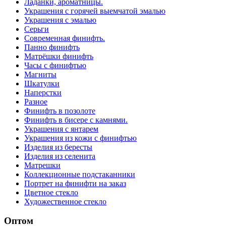
Ладанки, ароматницы.
Украшения с горячей выемчатой эмалью
Украшения с эмалью
Серьги
Современная финифть.
Панно финифть
Матрёшки финифть
Часы с финифтью
Магниты
Шкатулки
Наперстки
Разное
Финифть в позолоте
Финифть в бисере с камнями.
Украшения с янтарем
Украшения из кожи с финифтью
Изделия из бересты
Изделия из селенита
Матрешки
Коллекционные подстаканники
Портрет на финифти на заказ
Цветное стекло
Художественное стекло
Оптом