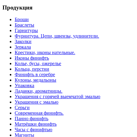
Продукция
Броши
Браслеты
Гарнитуры
Фурнитура. Цепи, швензы, удлинители.
Заколки
Зеркала
Крестики, иконы нательные.
Иконы финифть
Колье, бусы, ожерелье
Кольца, перстни
Финифть в серебре
Кулоны, медальоны
Упаковка
Ладанки, ароматницы.
Украшения с горячей выемчатой эмалью
Украшения с эмалью
Серьги
Современная финифть.
Панно финифть
Матрёшки финифть
Часы с финифтью
Магниты