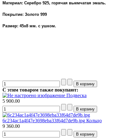
Материал: Серебро 925, горячая выемчатая эмаль.
Покрытие: Золото 999
Размер: 45х8 мм. с ушком.
вечерние украшения
Fillart. Серьги
С этим товаром также покупают:
Подвеска
5 900.00
6c234ac1a4f47e3698eba33f64d7de9b.jpg
Кольцо
9 360.00