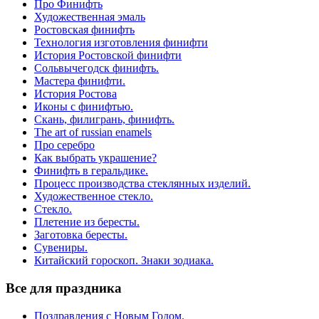
Про Финифть
Художественная эмаль
Ростовская финифть
Технология изготовления финифти
История Ростовской финифти
Сольвычегодск финифть.
Мастера финифти.
История Ростова
Иконы с финифтью.
Скань, филигрань, финифть.
The art of russian enamels
Про серебро
Как выбрать украшение?
Финифть в геральдике.
Процесс производства стеклянных изделий.
Художественное стекло.
Стекло.
Плетение из бересты.
Заготовка бересты.
Сувениры.
Китайский гороскоп. Знаки зодиака.
Все для праздника
Поздравления с Новым Годом.