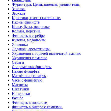
Фурнитура. Цепи, швензы, удлинители.
Заколки
Зеркала
Крестики, иконы нательные.
Иконы финифть
Колье, бусы, ожерелье
Кольца, перстни
Финифть в серебре
Кулоны, медальоны
Упаковка
Ладанки, ароматницы.
Украшения с горячей выемчатой эмалью
Украшения с эмалью
Серьги
Современная финифть.
Панно финифть
Матрёшки финифть
Часы с финифтью
Магниты
Шкатулки
Наперстки
Разное
Финифть в позолоте
Финифть в бисере с камнями.