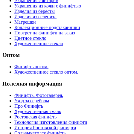
Украшения с янтарем
Украшения из кожи с финифтью
Изделия из бересты
Изделия из селенита
Матрешки
Коллекционные подстаканники
Портрет на финифти на заказ
Цветное стекло
Художественное стекло
Оптом
Финифть оптом.
Художественное стекло оптом.
Полезная информация
Финифть. Фотогалерея.
Уход за серебром
Про Финифть
Художественная эмаль
Ростовская финифть
Технология изготовления финифти
История Ростовской финифти
Сольвычегодск финифть.