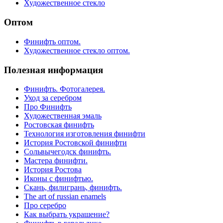
Художественное стекло
Оптом
Финифть оптом.
Художественное стекло оптом.
Полезная информация
Финифть. Фотогалерея.
Уход за серебром
Про Финифть
Художественная эмаль
Ростовская финифть
Технология изготовления финифти
История Ростовской финифти
Сольвычегодск финифть.
Мастера финифти.
История Ростова
Иконы с финифтью.
Скань, филигрань, финифть.
The art of russian enamels
Про серебро
Как выбрать украшение?