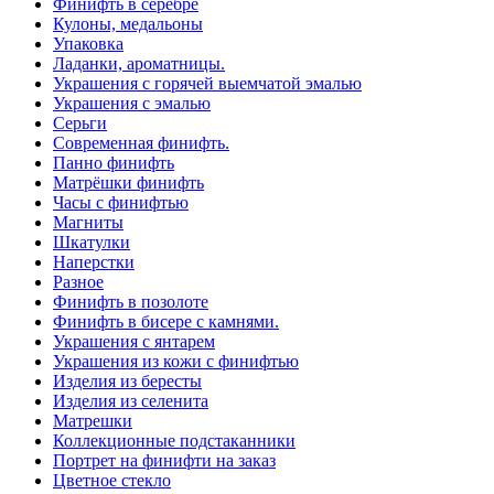
Финифть в серебре
Кулоны, медальоны
Упаковка
Ладанки, ароматницы.
Украшения с горячей выемчатой эмалью
Украшения с эмалью
Серьги
Современная финифть.
Панно финифть
Матрёшки финифть
Часы с финифтью
Магниты
Шкатулки
Наперстки
Разное
Финифть в позолоте
Финифть в бисере с камнями.
Украшения с янтарем
Украшения из кожи с финифтью
Изделия из бересты
Изделия из селенита
Матрешки
Коллекционные подстаканники
Портрет на финифти на заказ
Цветное стекло