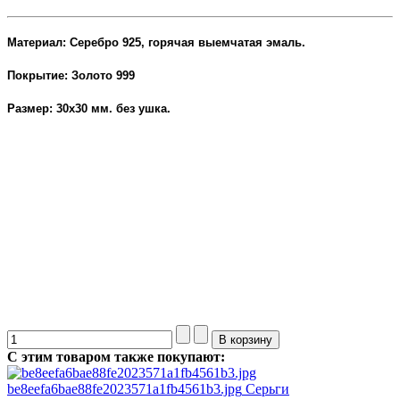
Материал: Серебро 925, горячая выемчатая эмаль.
Покрытие: Золото 999
Размер: 30х30 мм. без ушка.
Серебро эмаль украшения
Fillart. Подвеска
С этим товаром также покупают:
be8eefa6bae88fe2023571a1fb4561b3.jpg
Серьги