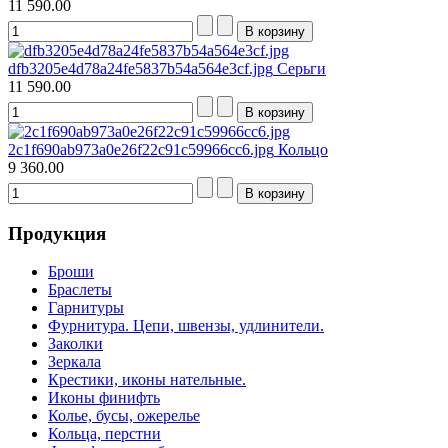
11 590.00
dfb3205e4d78a24fe5837b54a564e3cf.jpg
Серьги
11 590.00
2c1f690ab973a0e26f22c91c59966cc6.jpg
Кольцо
9 360.00
Продукция
Броши
Браслеты
Гарнитуры
Фурнитура. Цепи, швензы, удлинители.
Заколки
Зеркала
Крестики, иконы нательные.
Иконы финифть
Колье, бусы, ожерелье
Кольца, перстни