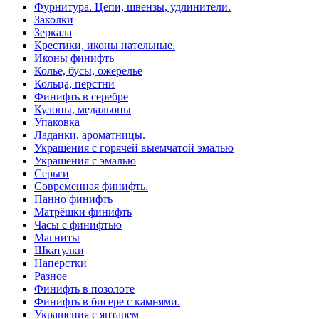
Фурнитура. Цепи, швензы, удлинители.
Заколки
Зеркала
Крестики, иконы нательные.
Иконы финифть
Колье, бусы, ожерелье
Кольца, перстни
Финифть в серебре
Кулоны, медальоны
Упаковка
Ладанки, ароматницы.
Украшения с горячей выемчатой эмалью
Украшения с эмалью
Серьги
Современная финифть.
Панно финифть
Матрёшки финифть
Часы с финифтью
Магниты
Шкатулки
Наперстки
Разное
Финифть в позолоте
Финифть в бисере с камнями.
Украшения с янтарем