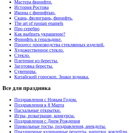
Мастера финифти.
История Ростова
Иконы с финифтью.
Скань, филигрань, финифть.
The art of russian enamels
Про серебро
Как выбрать украшение?
Финифть в геральдике.
Процесс производства стеклянных изделий.
Художественное стекло.
Стекло.
Плетение из бересты.
Заготовка бересты.
Сувениры.
Китайский гороскоп. Знаки зодиака.
Все для праздника
Поздравления с Новым Годом.
Поздравления к 8 Марта
Пасхальные открытки.
Игры, розыгрыши, конкурсы.
Поздравления с Днем Рождения
Прикольные тосты, поздравления, анекдоты.
Праздничные кулинарные рецепты, напитки, коктейли.