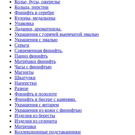
Колье, бусы, ожерелье
Кольца, перстни
Финифть в серебре
Кулоны, медальоны
Упаковка
Ладанки, ароматницы.
Украшения с горячей выемчатой эмалью
Украшения с эмалью
Серьги
Современная финифть.
Панно финифть
Матрёшки финифть
Часы с финифтью
Магниты
Шкатулки
Наперстки
Разное
Финифть в позолоте
Финифть в бисере с камнями.
Украшения с янтарем
Украшения из кожи с финифтью
Изделия из бересты
Изделия из селенита
Матрешки
Коллекционные подстаканники