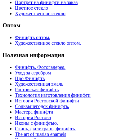
Портрет на финифти на заказ
Цветное стекло
Художественное стекло
Оптом
Финифть оптом.
Художественное стекло оптом.
Полезная информация
Финифть. Фотогалерея.
Уход за серебром
Про Финифть
Художественная эмаль
Ростовская финифть
Технология изготовления финифти
История Ростовской финифти
Сольвычегодск финифть.
Мастера финифти.
История Ростова
Иконы с финифтью.
Скань, филигрань, финифть.
The art of russian enamels