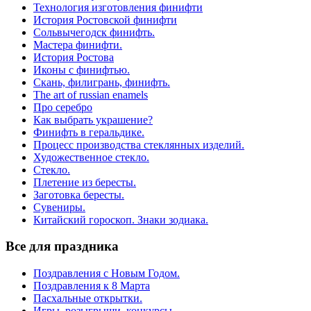
Технология изготовления финифти
История Ростовской финифти
Сольвычегодск финифть.
Мастера финифти.
История Ростова
Иконы с финифтью.
Скань, филигрань, финифть.
The art of russian enamels
Про серебро
Как выбрать украшение?
Финифть в геральдике.
Процесс производства стеклянных изделий.
Художественное стекло.
Стекло.
Плетение из бересты.
Заготовка бересты.
Сувениры.
Китайский гороскоп. Знаки зодиака.
Все для праздника
Поздравления с Новым Годом.
Поздравления к 8 Марта
Пасхальные открытки.
Игры, розыгрыши, конкурсы.