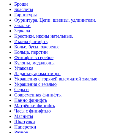
Броши
Браслеты
Гарнитуры
Фурнитура. Цепи, швензы, удлинители.
Заколки
Зеркала
Крестики, иконы нательные.
Иконы финифть
Колье, бусы, ожерелье
Кольца, перстни
Финифть в серебре
Кулоны, медальоны
Упаковка
Ладанки, ароматницы.
Украшения с горячей выемчатой эмалью
Украшения с эмалью
Серьги
Современная финифть.
Панно финифть
Матрёшки финифть
Часы с финифтью
Магниты
Шкатулки
Наперстки
Разное