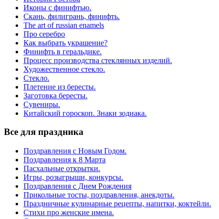
Иконы с финифтью.
Скань, филигрань, финифть.
The art of russian enamels
Про серебро
Как выбрать украшение?
Финифть в геральдике.
Процесс производства стеклянных изделий.
Художественное стекло.
Стекло.
Плетение из бересты.
Заготовка бересты.
Сувениры.
Китайский гороскоп. Знаки зодиака.
Все для праздника
Поздравления с Новым Годом.
Поздравления к 8 Марта
Пасхальные открытки.
Игры, розыгрыши, конкурсы.
Поздравления с Днем Рождения
Прикольные тосты, поздравления, анекдоты.
Праздничные кулинарные рецепты, напитки, коктейли.
Стихи про женские имена.