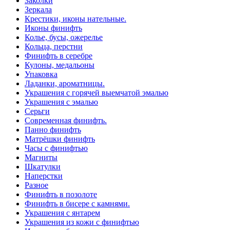
Заколки
Зеркала
Крестики, иконы нательные.
Иконы финифть
Колье, бусы, ожерелье
Кольца, перстни
Финифть в серебре
Кулоны, медальоны
Упаковка
Ладанки, ароматницы.
Украшения с горячей выемчатой эмалью
Украшения с эмалью
Серьги
Современная финифть.
Панно финифть
Матрёшки финифть
Часы с финифтью
Магниты
Шкатулки
Наперстки
Разное
Финифть в позолоте
Финифть в бисере с камнями.
Украшения с янтарем
Украшения из кожи с финифтью