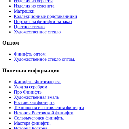
Изделия из бересты
Изделия из селенита
Матрешки
Коллекционные подстаканники
Портрет на финифти на заказ
Цветное стекло
Художественное стекло
Оптом
Финифть оптом.
Художественное стекло оптом.
Полезная информация
Финифть. Фотогалерея.
Уход за серебром
Про Финифть
Художественная эмаль
Ростовская финифть
Технология изготовления финифти
История Ростовской финифти
Сольвычегодск финифть.
Мастера финифти.
История Ростова