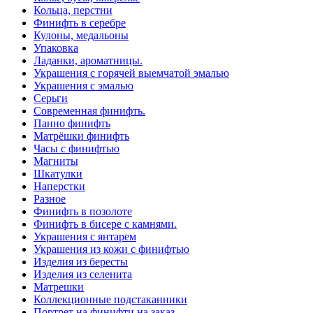
Кольца, перстни
Финифть в серебре
Кулоны, медальоны
Упаковка
Ладанки, ароматницы.
Украшения с горячей выемчатой эмалью
Украшения с эмалью
Серьги
Современная финифть.
Панно финифть
Матрёшки финифть
Часы с финифтью
Магниты
Шкатулки
Наперстки
Разное
Финифть в позолоте
Финифть в бисере с камнями.
Украшения с янтарем
Украшения из кожи с финифтью
Изделия из бересты
Изделия из селенита
Матрешки
Коллекционные подстаканники
Портрет на финифти на заказ