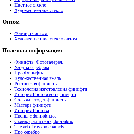
Цветное стекло
Художественное стекло
Оптом
Финифть оптом.
Художественное стекло оптом.
Полезная информация
Финифть. Фотогалерея.
Уход за серебром
Про Финифть
Художественная эмаль
Ростовская финифть
Технология изготовления финифти
История Ростовской финифти
Сольвычегодск финифть.
Мастера финифти.
История Ростова
Иконы с финифтью.
Скань, филигрань, финифть.
The art of russian enamels
Про серебро