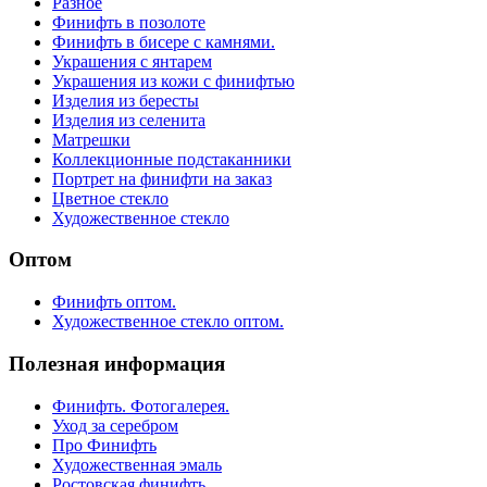
Разное
Финифть в позолоте
Финифть в бисере с камнями.
Украшения с янтарем
Украшения из кожи с финифтью
Изделия из бересты
Изделия из селенита
Матрешки
Коллекционные подстаканники
Портрет на финифти на заказ
Цветное стекло
Художественное стекло
Оптом
Финифть оптом.
Художественное стекло оптом.
Полезная информация
Финифть. Фотогалерея.
Уход за серебром
Про Финифть
Художественная эмаль
Ростовская финифть