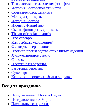
Технология изготовления финифти
История Ростовской финифти
Сольвычегодск финифть.
Мастера финифти.
История Ростова
Иконы с финифтью.
Скань, филигрань, финифть.
The art of russian enamels
Про серебро
Как выбрать украшение?
Финифть в геральдике.
Процесс производства стеклянных изделий.
Художественное стекло.
Стекло.
Плетение из бересты.
Заготовка бересты.
Сувениры.
Китайский гороскоп. Знаки зодиака.
Все для праздника
Поздравления с Новым Годом.
Поздравления к 8 Марта
Пасхальные открытки.