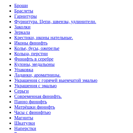
Броши
Браслеты
Гарнитуры
Фурнитура. Цепи, швензы, удлинители.
Заколки
Зеркала
Крестики, иконы нательные.
Иконы финифть
Колье, бусы, ожерелье
Кольца, перстни
Финифть в серебре
Кулоны, медальоны
Упаковка
Ладанки, ароматницы.
Украшения с горячей выемчатой эмалью
Украшения с эмалью
Серьги
Современная финифть.
Панно финифть
Матрёшки финифть
Часы с финифтью
Магниты
Шкатулки
Наперстки