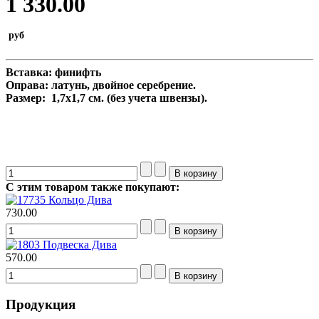
1 330.00
руб
Вставка: финифть
Оправа: латунь, двойное серебрение.
Размер
: 1,7
х
1,7
см
. (без учета швензы).
Что подарить на 25 лет
С этим товаром также покупают:
Кольцо Дива
730.00
Подвеска Дива
570.00
Продукция