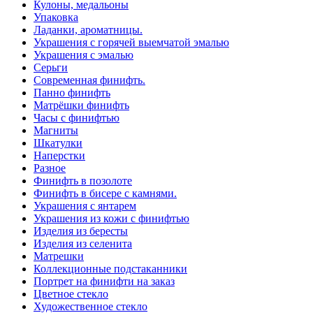
Кулоны, медальоны
Упаковка
Ладанки, ароматницы.
Украшения с горячей выемчатой эмалью
Украшения с эмалью
Серьги
Современная финифть.
Панно финифть
Матрёшки финифть
Часы с финифтью
Магниты
Шкатулки
Наперстки
Разное
Финифть в позолоте
Финифть в бисере с камнями.
Украшения с янтарем
Украшения из кожи с финифтью
Изделия из бересты
Изделия из селенита
Матрешки
Коллекционные подстаканники
Портрет на финифти на заказ
Цветное стекло
Художественное стекло