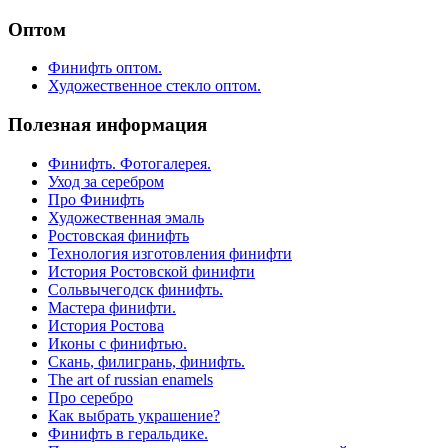
Оптом
Финифть оптом.
Художественное стекло оптом.
Полезная информация
Финифть. Фотогалерея.
Уход за серебром
Про Финифть
Художественная эмаль
Ростовская финифть
Технология изготовления финифти
История Ростовской финифти
Сольвычегодск финифть.
Мастера финифти.
История Ростова
Иконы с финифтью.
Скань, филигрань, финифть.
The art of russian enamels
Про серебро
Как выбрать украшение?
Финифть в геральдике.