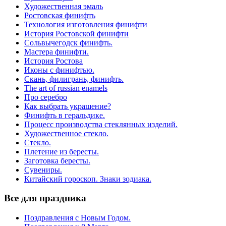
Художественная эмаль
Ростовская финифть
Технология изготовления финифти
История Ростовской финифти
Сольвычегодск финифть.
Мастера финифти.
История Ростова
Иконы с финифтью.
Скань, филигрань, финифть.
The art of russian enamels
Про серебро
Как выбрать украшение?
Финифть в геральдике.
Процесс производства стеклянных изделий.
Художественное стекло.
Стекло.
Плетение из бересты.
Заготовка бересты.
Сувениры.
Китайский гороскоп. Знаки зодиака.
Все для праздника
Поздравления с Новым Годом.