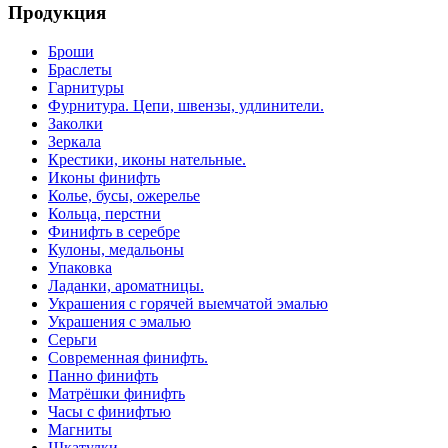
Продукция
Броши
Браслеты
Гарнитуры
Фурнитура. Цепи, швензы, удлинители.
Заколки
Зеркала
Крестики, иконы нательные.
Иконы финифть
Колье, бусы, ожерелье
Кольца, перстни
Финифть в серебре
Кулоны, медальоны
Упаковка
Ладанки, ароматницы.
Украшения с горячей выемчатой эмалью
Украшения с эмалью
Серьги
Современная финифть.
Панно финифть
Матрёшки финифть
Часы с финифтью
Магниты
Шкатулки