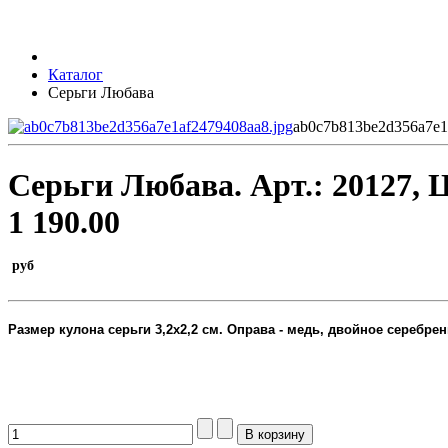
Каталог
Серьги Любава
ab0c7b813be2d356a7e1
Серьги Любава.
Арт.:
20127
, 
1 190.00
руб
Размер кулона серьги 3,2х2,2 см
. Оправа - медь, двойное серебрен