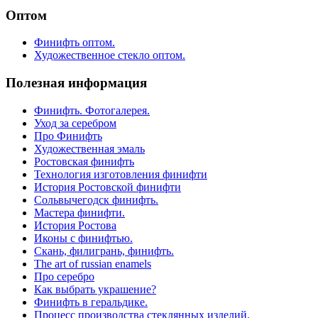
Оптом
Финифть оптом.
Художественное стекло оптом.
Полезная информация
Финифть. Фотогалерея.
Уход за серебром
Про Финифть
Художественная эмаль
Ростовская финифть
Технология изготовления финифти
История Ростовской финифти
Сольвычегодск финифть.
Мастера финифти.
История Ростова
Иконы с финифтью.
Скань, филигрань, финифть.
The art of russian enamels
Про серебро
Как выбрать украшение?
Финифть в геральдике.
Процесс производства стеклянных изделий.