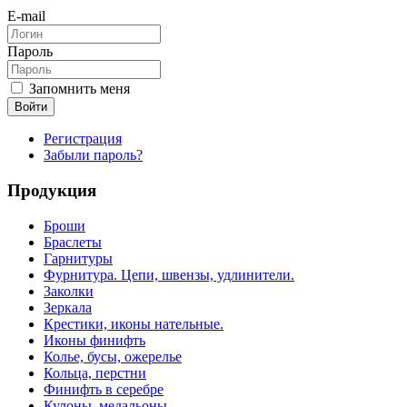
E-mail
Пароль
Запомнить меня
Войти
Регистрация
Забыли пароль?
Продукция
Броши
Браслеты
Гарнитуры
Фурнитура. Цепи, швензы, удлинители.
Заколки
Зеркала
Крестики, иконы нательные.
Иконы финифть
Колье, бусы, ожерелье
Кольца, перстни
Финифть в серебре
Кулоны, медальоны