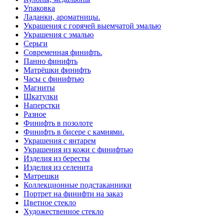
Упаковка
Ладанки, ароматницы.
Украшения с горячей выемчатой эмалью
Украшения с эмалью
Серьги
Современная финифть.
Панно финифть
Матрёшки финифть
Часы с финифтью
Магниты
Шкатулки
Наперстки
Разное
Финифть в позолоте
Финифть в бисере с камнями.
Украшения с янтарем
Украшения из кожи с финифтью
Изделия из бересты
Изделия из селенита
Матрешки
Коллекционные подстаканники
Портрет на финифти на заказ
Цветное стекло
Художественное стекло