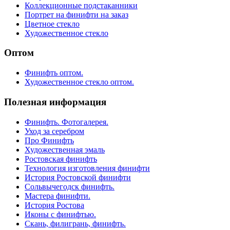
Коллекционные подстаканники
Портрет на финифти на заказ
Цветное стекло
Художественное стекло
Оптом
Финифть оптом.
Художественное стекло оптом.
Полезная информация
Финифть. Фотогалерея.
Уход за серебром
Про Финифть
Художественная эмаль
Ростовская финифть
Технология изготовления финифти
История Ростовской финифти
Сольвычегодск финифть.
Мастера финифти.
История Ростова
Иконы с финифтью.
Скань, филигрань, финифть.