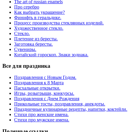
The art of russian enamels
Про серебро
Как выбрать украшение?
Финифть в геральдике.
Процесс производства стеклянных изделий.
Художественное стекло.
Стекло.
Плетение из бересты.
Заготовка бересты.
Сувениры.
Китайский гороскоп. Знаки зодиака.
Все для праздника
Поздравления с Новым Годом.
Поздравления к 8 Марта
Пасхальные открытки.
Игры, розыгрыши, конкурсы.
Поздравления с Днем Рождения
Прикольные тосты, поздравления, анекдоты.
Праздничные кулинарные рецепты, напитки, коктейли.
Стихи про женские имена.
Стихи про мужские имена.
Полезные ссылки