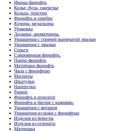
Иконы финифть
Колье, бусы, ожерелье
Кольца, перстни
Финифть в серебре
Кулоны, медальоны
Упаковка
Ладанки, ароматницы.
Украшения с горячей выемчатой эмалью
Украшения с эмалью
Серьги
Современная финифть.
Панно финифть
Матрёшки финифть
Часы с финифтью
Магниты
Шкатулки
Наперстки
Разное
Финифть в позолоте
Финифть в бисере с камнями.
Украшения с янтарем
Украшения из кожи с финифтью
Изделия из бересты
Изделия из селенита
Матрешки