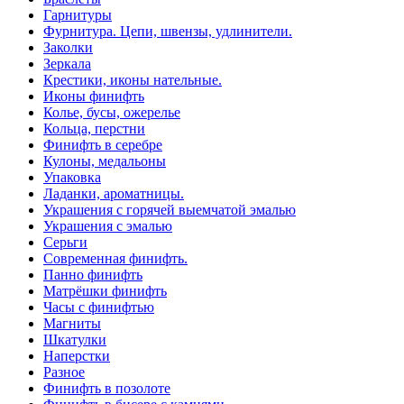
Гарнитуры
Фурнитура. Цепи, швензы, удлинители.
Заколки
Зеркала
Крестики, иконы нательные.
Иконы финифть
Колье, бусы, ожерелье
Кольца, перстни
Финифть в серебре
Кулоны, медальоны
Упаковка
Ладанки, ароматницы.
Украшения с горячей выемчатой эмалью
Украшения с эмалью
Серьги
Современная финифть.
Панно финифть
Матрёшки финифть
Часы с финифтью
Магниты
Шкатулки
Наперстки
Разное
Финифть в позолоте