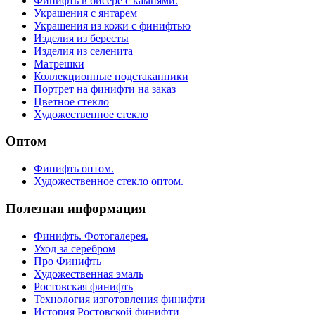
Финифть в бисере с камнями.
Украшения с янтарем
Украшения из кожи с финифтью
Изделия из бересты
Изделия из селенита
Матрешки
Коллекционные подстаканники
Портрет на финифти на заказ
Цветное стекло
Художественное стекло
Оптом
Финифть оптом.
Художественное стекло оптом.
Полезная информация
Финифть. Фотогалерея.
Уход за серебром
Про Финифть
Художественная эмаль
Ростовская финифть
Технология изготовления финифти
История Ростовской финифти