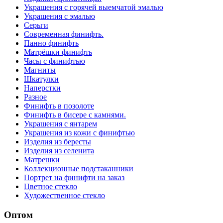
Украшения с горячей выемчатой эмалью
Украшения с эмалью
Серьги
Современная финифть.
Панно финифть
Матрёшки финифть
Часы с финифтью
Магниты
Шкатулки
Наперстки
Разное
Финифть в позолоте
Финифть в бисере с камнями.
Украшения с янтарем
Украшения из кожи с финифтью
Изделия из бересты
Изделия из селенита
Матрешки
Коллекционные подстаканники
Портрет на финифти на заказ
Цветное стекло
Художественное стекло
Оптом