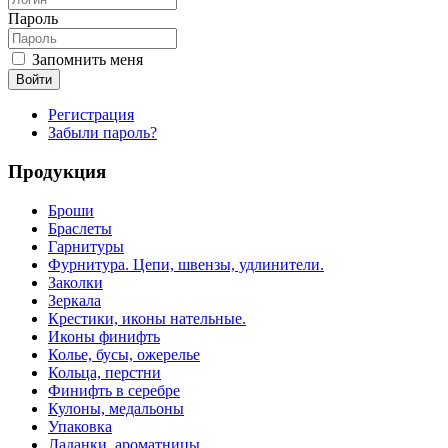
Пароль
Запомнить меня
Войти
Регистрация
Забыли пароль?
Продукция
Броши
Браслеты
Гарнитуры
Фурнитура. Цепи, швензы, удлинители.
Заколки
Зеркала
Крестики, иконы нательные.
Иконы финифть
Колье, бусы, ожерелье
Кольца, перстни
Финифть в серебре
Кулоны, медальоны
Упаковка
Ладанки, ароматницы.