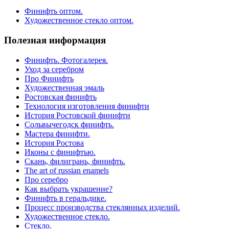
Финифть оптом.
Художественное стекло оптом.
Полезная информация
Финифть. Фотогалерея.
Уход за серебром
Про Финифть
Художественная эмаль
Ростовская финифть
Технология изготовления финифти
История Ростовской финифти
Сольвычегодск финифть.
Мастера финифти.
История Ростова
Иконы с финифтью.
Скань, филигрань, финифть.
The art of russian enamels
Про серебро
Как выбрать украшение?
Финифть в геральдике.
Процесс производства стеклянных изделий.
Художественное стекло.
Стекло.