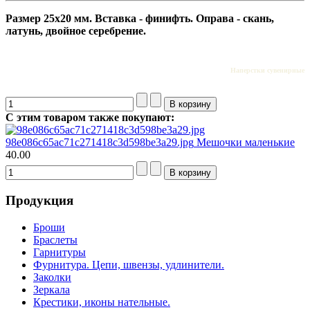
Размер 25х20
м
м
. Вставка - финифть. Оправа - скань,
латунь, двойное серебрение.
Наперстки сувенирные
С этим товаром также покупают:
98e086c65ac71c271418c3d598be3a29.jpg
Мешочки маленькие
40.00
Продукция
Броши
Браслеты
Гарнитуры
Фурнитура. Цепи, швензы, удлинители.
Заколки
Зеркала
Крестики, иконы нательные.