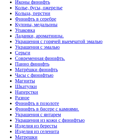
Иконы финифть
Колье, бусы, ожерелье
Кольца, перстни
Финифть в серебре
Кулоны, медальоны
Упаковка
Ладанки, ароматницы.
Украшения с горячей выемчатой эмалью
Украшения с эмалью
Серьги
Современная финифть.
Панно финифть
Матрёшки финифть
Часы с финифтью
Магниты
Шкатулки
Наперстки
Разное
Финифть в позолоте
Финифть в бисере с камнями.
Украшения с янтарем
Украшения из кожи с финифтью
Изделия из бересты
Изделия из селенита
Матрешки