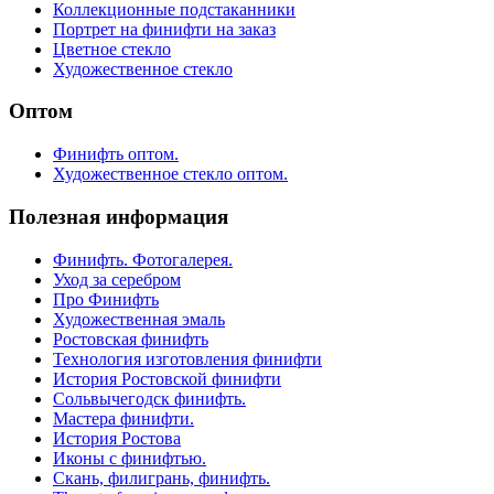
Коллекционные подстаканники
Портрет на финифти на заказ
Цветное стекло
Художественное стекло
Оптом
Финифть оптом.
Художественное стекло оптом.
Полезная информация
Финифть. Фотогалерея.
Уход за серебром
Про Финифть
Художественная эмаль
Ростовская финифть
Технология изготовления финифти
История Ростовской финифти
Сольвычегодск финифть.
Мастера финифти.
История Ростова
Иконы с финифтью.
Скань, филигрань, финифть.