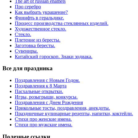
The art of russian enamels
Про серебро
Как выбрать украшение?
Финифть в геральдике.
Процесс производства стеклянных изделий.
Художественное стекло.
Стекло.
Плетение из бересты.
Заготовка бересты.
Сувениры.
Китайский гороскоп. Знаки зодиака.
Все для праздника
Поздравления с Новым Годом.
Поздравления к 8 Марта
Пасхальные открытки.
Игры, розыгрыши, конкурсы.
Поздравления с Днем Рождения
Прикольные тосты, поздравления, анекдоты.
Праздничные кулинарные рецепты, напитки, коктейли.
Стихи про женские имена.
Стихи про мужские имена.
Полезные ссылки