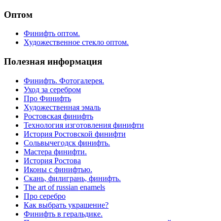
Оптом
Финифть оптом.
Художественное стекло оптом.
Полезная информация
Финифть. Фотогалерея.
Уход за серебром
Про Финифть
Художественная эмаль
Ростовская финифть
Технология изготовления финифти
История Ростовской финифти
Сольвычегодск финифть.
Мастера финифти.
История Ростова
Иконы с финифтью.
Скань, филигрань, финифть.
The art of russian enamels
Про серебро
Как выбрать украшение?
Финифть в геральдике.