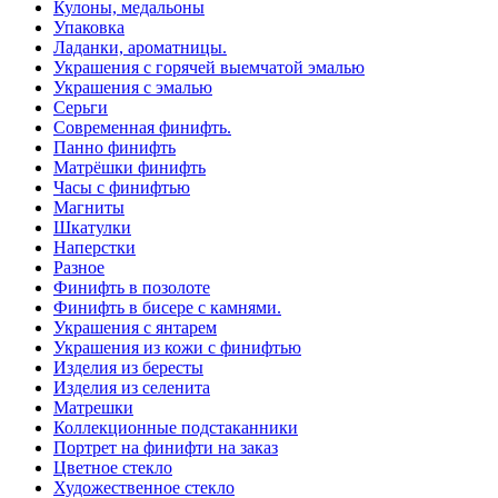
Кулоны, медальоны
Упаковка
Ладанки, ароматницы.
Украшения с горячей выемчатой эмалью
Украшения с эмалью
Серьги
Современная финифть.
Панно финифть
Матрёшки финифть
Часы с финифтью
Магниты
Шкатулки
Наперстки
Разное
Финифть в позолоте
Финифть в бисере с камнями.
Украшения с янтарем
Украшения из кожи с финифтью
Изделия из бересты
Изделия из селенита
Матрешки
Коллекционные подстаканники
Портрет на финифти на заказ
Цветное стекло
Художественное стекло