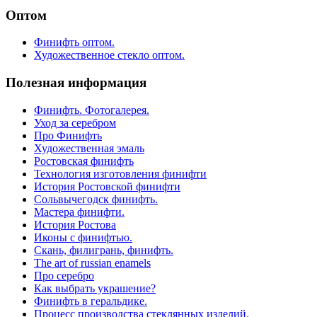
Оптом
Финифть оптом.
Художественное стекло оптом.
Полезная информация
Финифть. Фотогалерея.
Уход за серебром
Про Финифть
Художественная эмаль
Ростовская финифть
Технология изготовления финифти
История Ростовской финифти
Сольвычегодск финифть.
Мастера финифти.
История Ростова
Иконы с финифтью.
Скань, филигрань, финифть.
The art of russian enamels
Про серебро
Как выбрать украшение?
Финифть в геральдике.
Процесс производства стеклянных изделий.