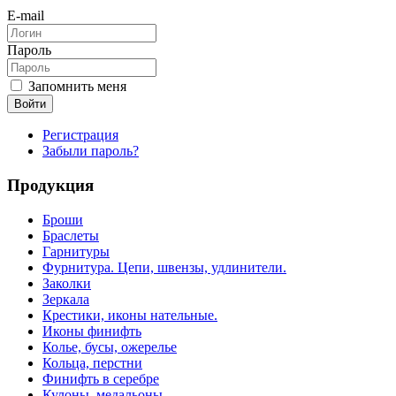
E-mail
Пароль
Запомнить меня
Войти
Регистрация
Забыли пароль?
Продукция
Броши
Браслеты
Гарнитуры
Фурнитура. Цепи, швензы, удлинители.
Заколки
Зеркала
Крестики, иконы нательные.
Иконы финифть
Колье, бусы, ожерелье
Кольца, перстни
Финифть в серебре
Кулоны, медальоны