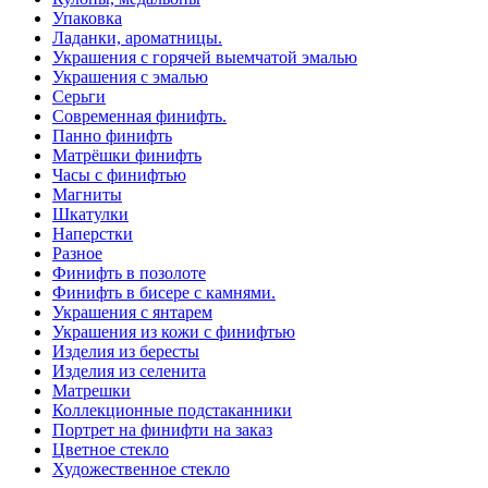
Упаковка
Ладанки, ароматницы.
Украшения с горячей выемчатой эмалью
Украшения с эмалью
Серьги
Современная финифть.
Панно финифть
Матрёшки финифть
Часы с финифтью
Магниты
Шкатулки
Наперстки
Разное
Финифть в позолоте
Финифть в бисере с камнями.
Украшения с янтарем
Украшения из кожи с финифтью
Изделия из бересты
Изделия из селенита
Матрешки
Коллекционные подстаканники
Портрет на финифти на заказ
Цветное стекло
Художественное стекло