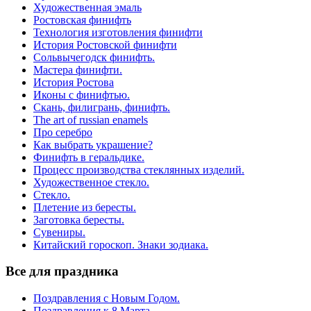
Художественная эмаль
Ростовская финифть
Технология изготовления финифти
История Ростовской финифти
Сольвычегодск финифть.
Мастера финифти.
История Ростова
Иконы с финифтью.
Скань, филигрань, финифть.
The art of russian enamels
Про серебро
Как выбрать украшение?
Финифть в геральдике.
Процесс производства стеклянных изделий.
Художественное стекло.
Стекло.
Плетение из бересты.
Заготовка бересты.
Сувениры.
Китайский гороскоп. Знаки зодиака.
Все для праздника
Поздравления с Новым Годом.
Поздравления к 8 Марта