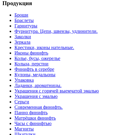
Продукция
Броши
Браслеты
Гарнитуры
Фурнитура. Цепи, швензы, удлинители.
Заколки
Зеркала
Крестики, иконы нательные.
Иконы финифть
Колье, бусы, ожерелье
Кольца, перстни
Финифть в серебре
Кулоны, медальоны
Упаковка
Ладанки, ароматницы.
Украшения с горячей выемчатой эмалью
Украшения с эмалью
Серьги
Современная финифть.
Панно финифть
Матрёшки финифть
Часы с финифтью
Магниты
Шкатулки