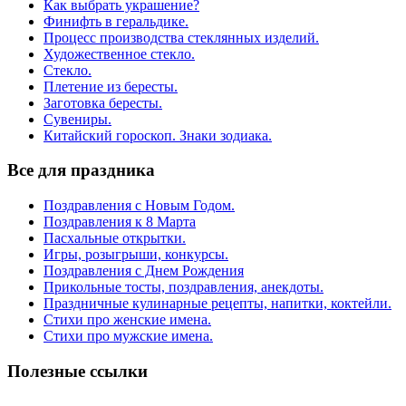
Как выбрать украшение?
Финифть в геральдике.
Процесс производства стеклянных изделий.
Художественное стекло.
Стекло.
Плетение из бересты.
Заготовка бересты.
Сувениры.
Китайский гороскоп. Знаки зодиака.
Все для праздника
Поздравления с Новым Годом.
Поздравления к 8 Марта
Пасхальные открытки.
Игры, розыгрыши, конкурсы.
Поздравления с Днем Рождения
Прикольные тосты, поздравления, анекдоты.
Праздничные кулинарные рецепты, напитки, коктейли.
Стихи про женские имена.
Стихи про мужские имена.
Полезные ссылки