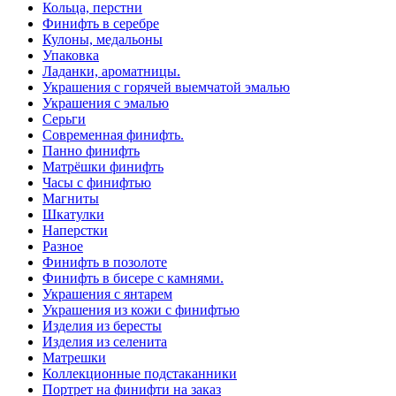
Кольца, перстни
Финифть в серебре
Кулоны, медальоны
Упаковка
Ладанки, ароматницы.
Украшения с горячей выемчатой эмалью
Украшения с эмалью
Серьги
Современная финифть.
Панно финифть
Матрёшки финифть
Часы с финифтью
Магниты
Шкатулки
Наперстки
Разное
Финифть в позолоте
Финифть в бисере с камнями.
Украшения с янтарем
Украшения из кожи с финифтью
Изделия из бересты
Изделия из селенита
Матрешки
Коллекционные подстаканники
Портрет на финифти на заказ