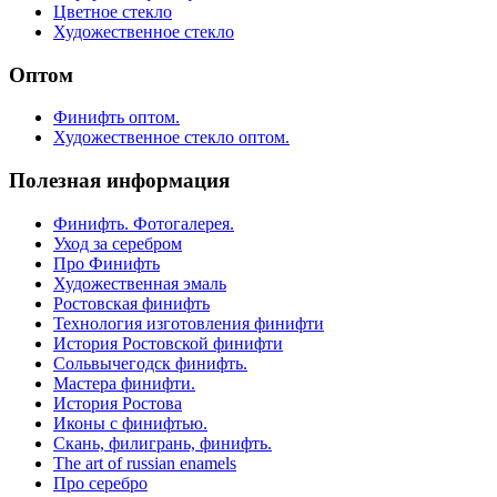
Цветное стекло
Художественное стекло
Оптом
Финифть оптом.
Художественное стекло оптом.
Полезная информация
Финифть. Фотогалерея.
Уход за серебром
Про Финифть
Художественная эмаль
Ростовская финифть
Технология изготовления финифти
История Ростовской финифти
Сольвычегодск финифть.
Мастера финифти.
История Ростова
Иконы с финифтью.
Скань, филигрань, финифть.
The art of russian enamels
Про серебро