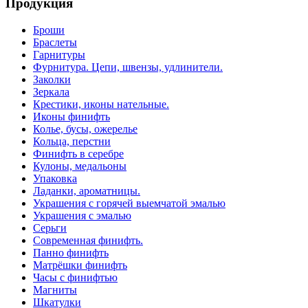
Продукция
Броши
Браслеты
Гарнитуры
Фурнитура. Цепи, швензы, удлинители.
Заколки
Зеркала
Крестики, иконы нательные.
Иконы финифть
Колье, бусы, ожерелье
Кольца, перстни
Финифть в серебре
Кулоны, медальоны
Упаковка
Ладанки, ароматницы.
Украшения с горячей выемчатой эмалью
Украшения с эмалью
Серьги
Современная финифть.
Панно финифть
Матрёшки финифть
Часы с финифтью
Магниты
Шкатулки