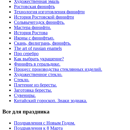
Художественная эмаль
Ростовская финифть
Технология изготовления финифти
История Ростовской финифти
Сольвычегодск финифть.
Мастера финифти.
История Ростова
Иконы с финифтью.
Скань, филигрань, финифть.
The art of russian enamels
Про серебро
Как выбрать украшение?
Финифть в геральдике.
Процесс производства стеклянных изделий.
Художественное стекло.
Стекло.
Плетение из бересты.
Заготовка бересты.
Сувениры.
Китайский гороскоп. Знаки зодиака.
Все для праздника
Поздравления с Новым Годом.
Поздравления к 8 Марта