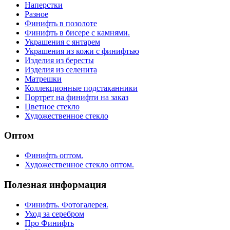
Наперстки
Разное
Финифть в позолоте
Финифть в бисере с камнями.
Украшения с янтарем
Украшения из кожи с финифтью
Изделия из бересты
Изделия из селенита
Матрешки
Коллекционные подстаканники
Портрет на финифти на заказ
Цветное стекло
Художественное стекло
Оптом
Финифть оптом.
Художественное стекло оптом.
Полезная информация
Финифть. Фотогалерея.
Уход за серебром
Про Финифть