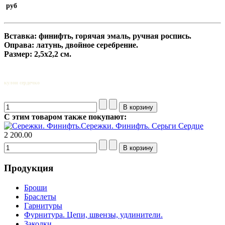
руб
Вставка: финифть, горячая эмаль, ручная роспись.
Оправа: латунь, двойное серебрение.
Размер: 2,5х2,2 см.
кулон сердечко
С этим товаром также покупают:
Сережки. Финифть.
Серьги Сердце
2 200.00
Продукция
Броши
Браслеты
Гарнитуры
Фурнитура. Цепи, швензы, удлинители.
Заколки