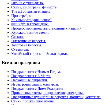
Иконы с финифтью.
Скань, филигрань, финифть.
The art of russian enamels
Про серебро
Как выбрать украшение?
Финифть в геральдике.
Процесс производства стеклянных изделий.
Художественное стекло.
Стекло.
Плетение из бересты.
Заготовка бересты.
Сувениры.
Китайский гороскоп. Знаки зодиака.
Все для праздника
Поздравления с Новым Годом.
Поздравления к 8 Марта
Пасхальные открытки.
Игры, розыгрыши, конкурсы.
Поздравления с Днем Рождения
Прикольные тосты, поздравления, анекдоты.
Праздничные кулинарные рецепты, напитки, коктейли.
Стихи про женские имена.