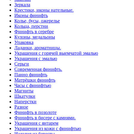
Зеркала
Крестики, иконы нательные.
Иконы финифть
Колье, бусы, ожерелье
Кольца, перстни
Финифть в серебре
Кулоны, медальоны
Упаковка
Ладанки, ароматницы.
Украшения с горячей выемчатой эмалью
Украшения с эмалью
Серьги
Современная финифть.
Панно финифть
Матрёшки финифть
Часы с финифтью
Магниты
Шкатулки
Наперстки
Разное
Финифть в позолоте
Финифть в бисере с камнями.
Украшения с янтарем
Украшения из кожи с финифтью
Изделия из бересты