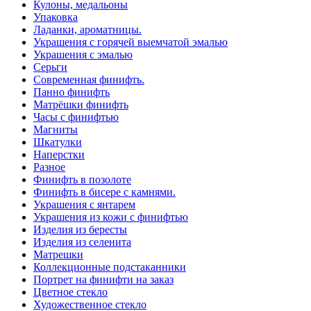
Кулоны, медальоны
Упаковка
Ладанки, ароматницы.
Украшения с горячей выемчатой эмалью
Украшения с эмалью
Серьги
Современная финифть.
Панно финифть
Матрёшки финифть
Часы с финифтью
Магниты
Шкатулки
Наперстки
Разное
Финифть в позолоте
Финифть в бисере с камнями.
Украшения с янтарем
Украшения из кожи с финифтью
Изделия из бересты
Изделия из селенита
Матрешки
Коллекционные подстаканники
Портрет на финифти на заказ
Цветное стекло
Художественное стекло