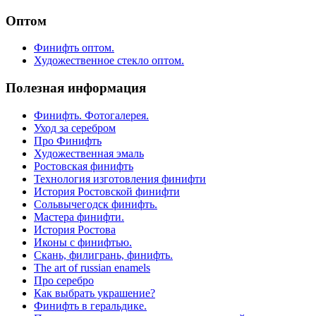
Оптом
Финифть оптом.
Художественное стекло оптом.
Полезная информация
Финифть. Фотогалерея.
Уход за серебром
Про Финифть
Художественная эмаль
Ростовская финифть
Технология изготовления финифти
История Ростовской финифти
Сольвычегодск финифть.
Мастера финифти.
История Ростова
Иконы с финифтью.
Скань, филигрань, финифть.
The art of russian enamels
Про серебро
Как выбрать украшение?
Финифть в геральдике.