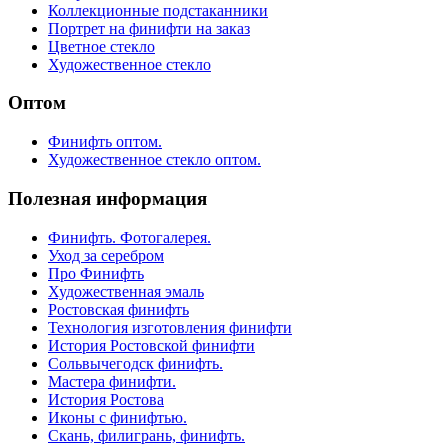
Коллекционные подстаканники
Портрет на финифти на заказ
Цветное стекло
Художественное стекло
Оптом
Финифть оптом.
Художественное стекло оптом.
Полезная информация
Финифть. Фотогалерея.
Уход за серебром
Про Финифть
Художественная эмаль
Ростовская финифть
Технология изготовления финифти
История Ростовской финифти
Сольвычегодск финифть.
Мастера финифти.
История Ростова
Иконы с финифтью.
Скань, филигрань, финифть.