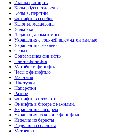
Иконы финифть
Колье, бусы, ожерелье
Кольца, перстни
Финифть в серебре
Кулоны, медальоны
Упаковка
Ладанки, ароматницы.
Украшения с горячей выемчатой эмалью
Украшения с эмалью
Серьги
Современная финифть.
Панно финифть
Матрёшки финифть
Часы с финифтью
Магниты
Шкатулки
Наперстки
Разное
Финифть в позолоте
Финифть в бисере с камнями.
Украшения с янтарем
Украшения из кожи с финифтью
Изделия из бересты
Изделия из селенита
Матрешки