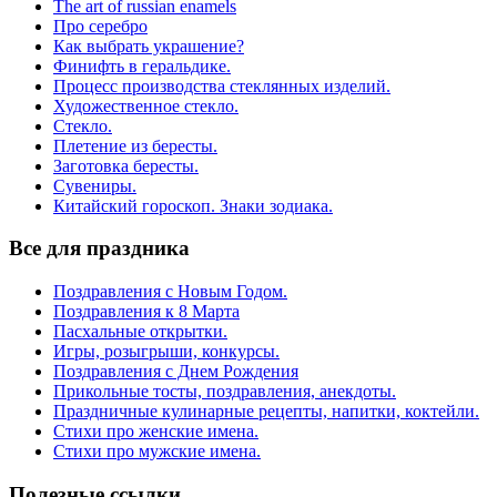
The art of russian enamels
Про серебро
Как выбрать украшение?
Финифть в геральдике.
Процесс производства стеклянных изделий.
Художественное стекло.
Стекло.
Плетение из бересты.
Заготовка бересты.
Сувениры.
Китайский гороскоп. Знаки зодиака.
Все для праздника
Поздравления с Новым Годом.
Поздравления к 8 Марта
Пасхальные открытки.
Игры, розыгрыши, конкурсы.
Поздравления с Днем Рождения
Прикольные тосты, поздравления, анекдоты.
Праздничные кулинарные рецепты, напитки, коктейли.
Стихи про женские имена.
Стихи про мужские имена.
Полезные ссылки