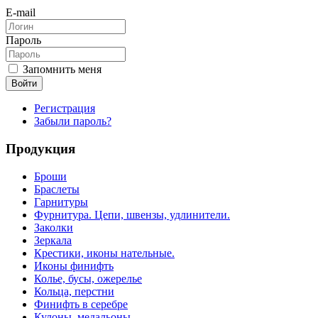
E-mail
Пароль
Запомнить меня
Войти
Регистрация
Забыли пароль?
Продукция
Броши
Браслеты
Гарнитуры
Фурнитура. Цепи, швензы, удлинители.
Заколки
Зеркала
Крестики, иконы нательные.
Иконы финифть
Колье, бусы, ожерелье
Кольца, перстни
Финифть в серебре
Кулоны, медальоны