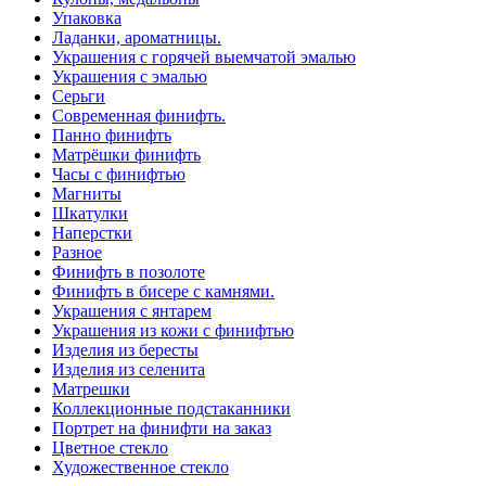
Упаковка
Ладанки, ароматницы.
Украшения с горячей выемчатой эмалью
Украшения с эмалью
Серьги
Современная финифть.
Панно финифть
Матрёшки финифть
Часы с финифтью
Магниты
Шкатулки
Наперстки
Разное
Финифть в позолоте
Финифть в бисере с камнями.
Украшения с янтарем
Украшения из кожи с финифтью
Изделия из бересты
Изделия из селенита
Матрешки
Коллекционные подстаканники
Портрет на финифти на заказ
Цветное стекло
Художественное стекло