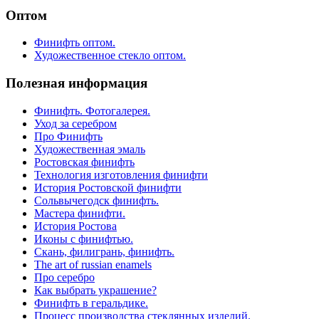
Оптом
Финифть оптом.
Художественное стекло оптом.
Полезная информация
Финифть. Фотогалерея.
Уход за серебром
Про Финифть
Художественная эмаль
Ростовская финифть
Технология изготовления финифти
История Ростовской финифти
Сольвычегодск финифть.
Мастера финифти.
История Ростова
Иконы с финифтью.
Скань, филигрань, финифть.
The art of russian enamels
Про серебро
Как выбрать украшение?
Финифть в геральдике.
Процесс производства стеклянных изделий.