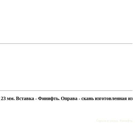
и 23 мм.
Вставка - Финифть. Оправа - скань изготовленная из
Серьги и колье. Финифть