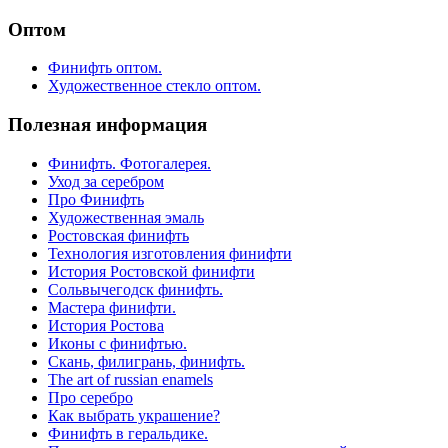
Оптом
Финифть оптом.
Художественное стекло оптом.
Полезная информация
Финифть. Фотогалерея.
Уход за серебром
Про Финифть
Художественная эмаль
Ростовская финифть
Технология изготовления финифти
История Ростовской финифти
Сольвычегодск финифть.
Мастера финифти.
История Ростова
Иконы с финифтью.
Скань, филигрань, финифть.
The art of russian enamels
Про серебро
Как выбрать украшение?
Финифть в геральдике.