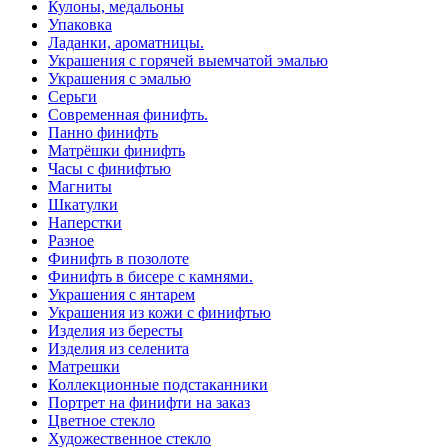
Кулоны, медальоны
Упаковка
Ладанки, ароматницы.
Украшения с горячей выемчатой эмалью
Украшения с эмалью
Серьги
Современная финифть.
Панно финифть
Матрёшки финифть
Часы с финифтью
Магниты
Шкатулки
Наперстки
Разное
Финифть в позолоте
Финифть в бисере с камнями.
Украшения с янтарем
Украшения из кожи с финифтью
Изделия из бересты
Изделия из селенита
Матрешки
Коллекционные подстаканники
Портрет на финифти на заказ
Цветное стекло
Художественное стекло