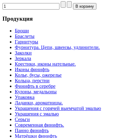
Продукция
Броши
Браслеты
Гарнитуры
Фурнитура. Цепи, швензы, удлинители.
Заколки
Зеркала
Крестики, иконы нательные.
Иконы финифть
Колье, бусы, ожерелье
Кольца, перстни
Финифть в серебре
Кулоны, медальоны
Упаковка
Ладанки, ароматницы.
Украшения с горячей выемчатой эмалью
Украшения с эмалью
Серьги
Современная финифть.
Панно финифть
Матрёшки финифть