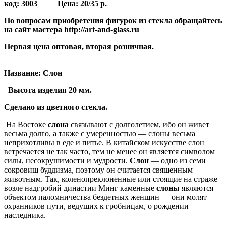
код:
3003
Цена:
20/35 р.
По вопросам приобретения фигурок из стекла обращайтесь
на сайт мастера http://art-and-glass.ru
Первая цена оптовая, вторая розничная.
Название: Слон
Высота
изделия 20 мм.
Сделано из цветного стекла.
На Востоке
слона
связывают с долголетием, ибо он живет
весьма долго, а также с умеренностью — слоны весьма
неприхотливы в еде и питье. В китайском искусстве слон
встречается не так часто, тем не менее он является символом
силы, несокрушимости и мудрости.
Слон
— одно из семи
сокровищ буддизма, поэтому он считается священным
животным. Так, коленопреклоненные или стоящие на страже
возле надгробий династии Минг каменные
слоны
являются
объектом паломничества бездетных женщин — они молят
охранников пути, ведущих к гробницам, о рождении
наследника.