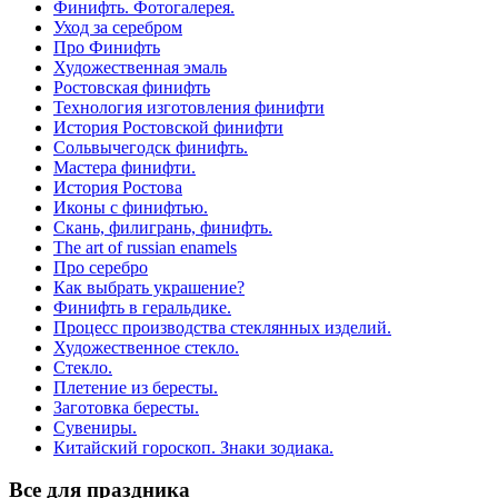
Финифть. Фотогалерея.
Уход за серебром
Про Финифть
Художественная эмаль
Ростовская финифть
Технология изготовления финифти
История Ростовской финифти
Сольвычегодск финифть.
Мастера финифти.
История Ростова
Иконы с финифтью.
Скань, филигрань, финифть.
The art of russian enamels
Про серебро
Как выбрать украшение?
Финифть в геральдике.
Процесс производства стеклянных изделий.
Художественное стекло.
Стекло.
Плетение из бересты.
Заготовка бересты.
Сувениры.
Китайский гороскоп. Знаки зодиака.
Все для праздника