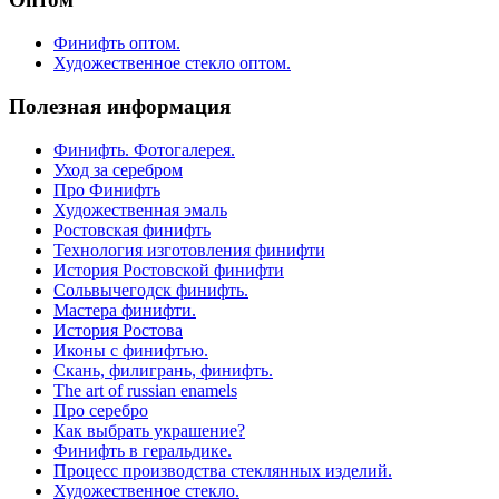
Финифть оптом.
Художественное стекло оптом.
Полезная информация
Финифть. Фотогалерея.
Уход за серебром
Про Финифть
Художественная эмаль
Ростовская финифть
Технология изготовления финифти
История Ростовской финифти
Сольвычегодск финифть.
Мастера финифти.
История Ростова
Иконы с финифтью.
Скань, филигрань, финифть.
The art of russian enamels
Про серебро
Как выбрать украшение?
Финифть в геральдике.
Процесс производства стеклянных изделий.
Художественное стекло.