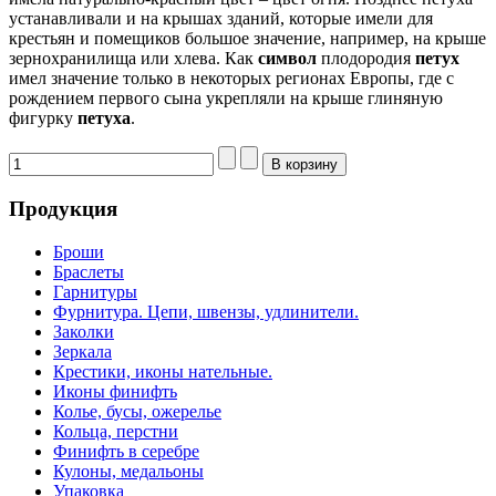
устанавливали и на крышах зданий, которые имели для
крестьян и помещиков большое значение, например, на крыше
зернохранилища или хлева. Как
символ
плодородия
петух
имел значение только в некоторых регионах Европы, где с
рождением первого сына укрепляли на крыше глиняную
фигурку
петуха
.
Продукция
Броши
Браслеты
Гарнитуры
Фурнитура. Цепи, швензы, удлинители.
Заколки
Зеркала
Крестики, иконы нательные.
Иконы финифть
Колье, бусы, ожерелье
Кольца, перстни
Финифть в серебре
Кулоны, медальоны
Упаковка