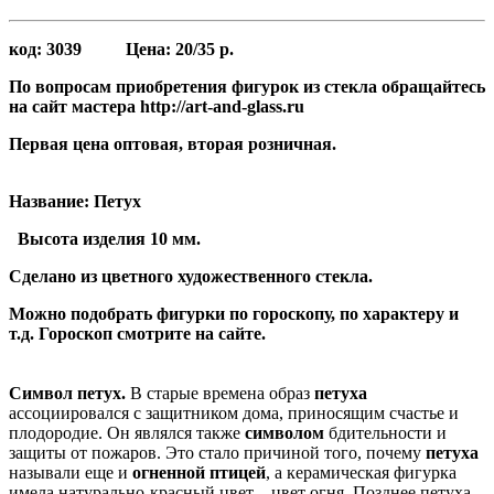
код:
3039
Цена:
20/35 р.
По вопросам приобретения фигурок из стекла обращайтесь
на сайт мастера http://art-and-glass.ru
Первая цена оптовая, вторая розничная.
Название: Петух
Высота
изделия 10 мм.
Сделано из цветного художественного стекла.
Можно подобрать фигурки по гороскопу, по характеру и
т.д. Гороскоп смотрите на сайте.
Символ петух.
В старые времена образ
петуха
ассоциировался с защитником дома, приносящим счастье и
плодородие. Он являлся также
символом
бдительности и
защиты от пожаров. Это стало причиной того, почему
петуха
называли еще и
огненной птицей
, а керамическая фигурка
имела натурально-красный цвет – цвет огня. Позднее петуха