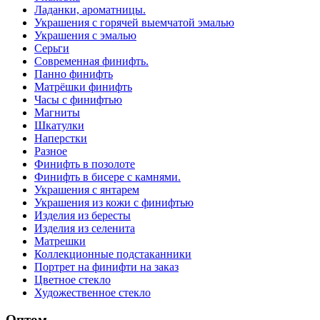
Ладанки, ароматницы.
Украшения с горячей выемчатой эмалью
Украшения с эмалью
Серьги
Современная финифть.
Панно финифть
Матрёшки финифть
Часы с финифтью
Магниты
Шкатулки
Наперстки
Разное
Финифть в позолоте
Финифть в бисере с камнями.
Украшения с янтарем
Украшения из кожи с финифтью
Изделия из бересты
Изделия из селенита
Матрешки
Коллекционные подстаканники
Портрет на финифти на заказ
Цветное стекло
Художественное стекло
Оптом