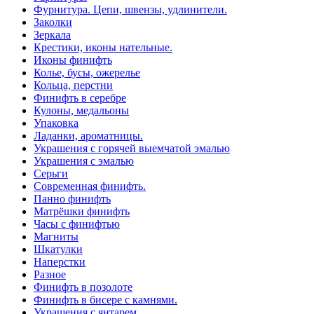
Фурнитура. Цепи, швензы, удлинители.
Заколки
Зеркала
Крестики, иконы нательные.
Иконы финифть
Колье, бусы, ожерелье
Кольца, перстни
Финифть в серебре
Кулоны, медальоны
Упаковка
Ладанки, ароматницы.
Украшения с горячей выемчатой эмалью
Украшения с эмалью
Серьги
Современная финифть.
Панно финифть
Матрёшки финифть
Часы с финифтью
Магниты
Шкатулки
Наперстки
Разное
Финифть в позолоте
Финифть в бисере с камнями.
Украшения с янтарем