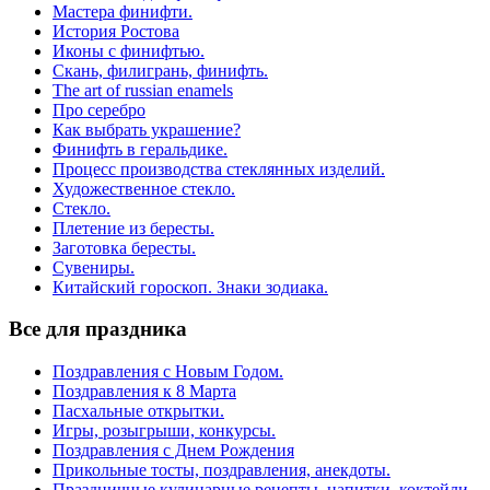
Мастера финифти.
История Ростова
Иконы с финифтью.
Скань, филигрань, финифть.
The art of russian enamels
Про серебро
Как выбрать украшение?
Финифть в геральдике.
Процесс производства стеклянных изделий.
Художественное стекло.
Стекло.
Плетение из бересты.
Заготовка бересты.
Сувениры.
Китайский гороскоп. Знаки зодиака.
Все для праздника
Поздравления с Новым Годом.
Поздравления к 8 Марта
Пасхальные открытки.
Игры, розыгрыши, конкурсы.
Поздравления с Днем Рождения
Прикольные тосты, поздравления, анекдоты.
Праздничные кулинарные рецепты, напитки, коктейли.