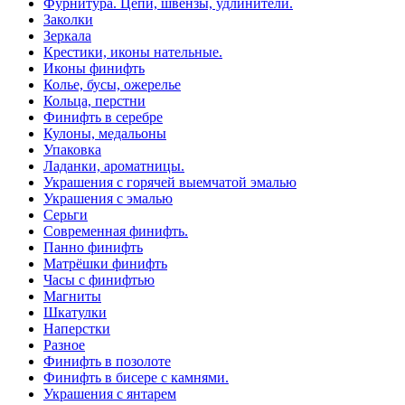
Фурнитура. Цепи, швензы, удлинители.
Заколки
Зеркала
Крестики, иконы нательные.
Иконы финифть
Колье, бусы, ожерелье
Кольца, перстни
Финифть в серебре
Кулоны, медальоны
Упаковка
Ладанки, ароматницы.
Украшения с горячей выемчатой эмалью
Украшения с эмалью
Серьги
Современная финифть.
Панно финифть
Матрёшки финифть
Часы с финифтью
Магниты
Шкатулки
Наперстки
Разное
Финифть в позолоте
Финифть в бисере с камнями.
Украшения с янтарем