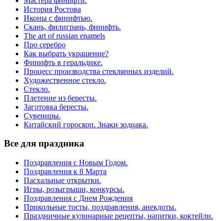
Мастера финифти.
История Ростова
Иконы с финифтью.
Скань, филигрань, финифть.
The art of russian enamels
Про серебро
Как выбрать украшение?
Финифть в геральдике.
Процесс производства стеклянных изделий.
Художественное стекло.
Стекло.
Плетение из бересты.
Заготовка бересты.
Сувениры.
Китайский гороскоп. Знаки зодиака.
Все для праздника
Поздравления с Новым Годом.
Поздравления к 8 Марта
Пасхальные открытки.
Игры, розыгрыши, конкурсы.
Поздравления с Днем Рождения
Прикольные тосты, поздравления, анекдоты.
Праздничные кулинарные рецепты, напитки, коктейли.