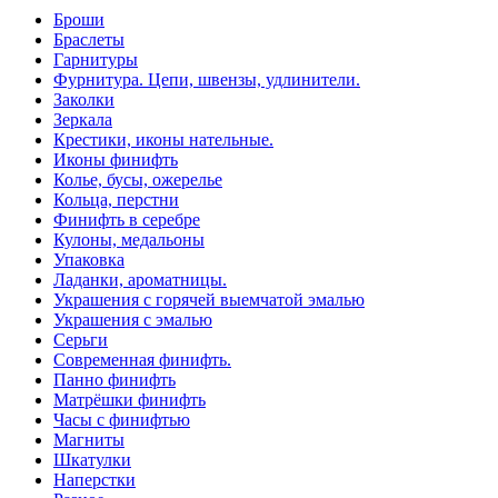
Броши
Браслеты
Гарнитуры
Фурнитура. Цепи, швензы, удлинители.
Заколки
Зеркала
Крестики, иконы нательные.
Иконы финифть
Колье, бусы, ожерелье
Кольца, перстни
Финифть в серебре
Кулоны, медальоны
Упаковка
Ладанки, ароматницы.
Украшения с горячей выемчатой эмалью
Украшения с эмалью
Серьги
Современная финифть.
Панно финифть
Матрёшки финифть
Часы с финифтью
Магниты
Шкатулки
Наперстки