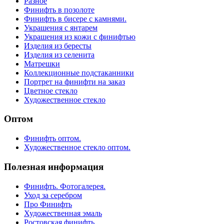
Разное
Финифть в позолоте
Финифть в бисере с камнями.
Украшения с янтарем
Украшения из кожи с финифтью
Изделия из бересты
Изделия из селенита
Матрешки
Коллекционные подстаканники
Портрет на финифти на заказ
Цветное стекло
Художественное стекло
Оптом
Финифть оптом.
Художественное стекло оптом.
Полезная информация
Финифть. Фотогалерея.
Уход за серебром
Про Финифть
Художественная эмаль
Ростовская финифть