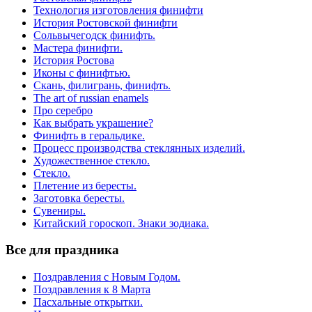
Технология изготовления финифти
История Ростовской финифти
Сольвычегодск финифть.
Мастера финифти.
История Ростова
Иконы с финифтью.
Скань, филигрань, финифть.
The art of russian enamels
Про серебро
Как выбрать украшение?
Финифть в геральдике.
Процесс производства стеклянных изделий.
Художественное стекло.
Стекло.
Плетение из бересты.
Заготовка бересты.
Сувениры.
Китайский гороскоп. Знаки зодиака.
Все для праздника
Поздравления с Новым Годом.
Поздравления к 8 Марта
Пасхальные открытки.