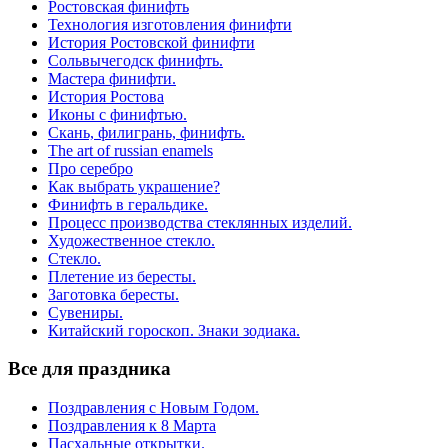
Ростовская финифть
Технология изготовления финифти
История Ростовской финифти
Сольвычегодск финифть.
Мастера финифти.
История Ростова
Иконы с финифтью.
Скань, филигрань, финифть.
The art of russian enamels
Про серебро
Как выбрать украшение?
Финифть в геральдике.
Процесс производства стеклянных изделий.
Художественное стекло.
Стекло.
Плетение из бересты.
Заготовка бересты.
Сувениры.
Китайский гороскоп. Знаки зодиака.
Все для праздника
Поздравления с Новым Годом.
Поздравления к 8 Марта
Пасхальные открытки.