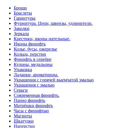
Броши
Браслеты
Гарнитуры
Фурнитура. Цепи, швензы, удлинители.
Заколки
Зеркала
Крестики, иконы нательные.
Иконы финифть
Колье, бусы, ожерелье
Кольца, перстни
Финифть в серебре
Кулоны, медальоны
Упаковка
Ладанки, ароматницы.
Украшения с горячей выемчатой эмалью
Украшения с эмалью
Серьги
Современная финифть.
Панно финифть
Матрёшки финифть
Часы с финифтью
Магниты
Шкатулки
Наперстки