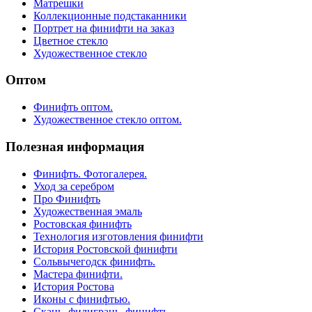
Матрешки
Коллекционные подстаканники
Портрет на финифти на заказ
Цветное стекло
Художественное стекло
Оптом
Финифть оптом.
Художественное стекло оптом.
Полезная информация
Финифть. Фотогалерея.
Уход за серебром
Про Финифть
Художественная эмаль
Ростовская финифть
Технология изготовления финифти
История Ростовской финифти
Сольвычегодск финифть.
Мастера финифти.
История Ростова
Иконы с финифтью.
Скань, филигрань, финифть.