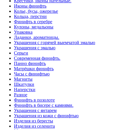
Крестики, иконы нательные.
Иконы финифть
Колье, бусы, ожерелье
Кольца, перстни
Финифть в серебре
Кулоны, медальоны
Упаковка
Ладанки, ароматницы.
Украшения с горячей выемчатой эмалью
Украшения с эмалью
Серьги
Современная финифть.
Панно финифть
Матрёшки финифть
Часы с финифтью
Магниты
Шкатулки
Наперстки
Разное
Финифть в позолоте
Финифть в бисере с камнями.
Украшения с янтарем
Украшения из кожи с финифтью
Изделия из бересты
Изделия из селенита