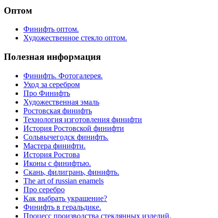
Оптом
Финифть оптом.
Художественное стекло оптом.
Полезная информация
Финифть. Фотогалерея.
Уход за серебром
Про Финифть
Художественная эмаль
Ростовская финифть
Технология изготовления финифти
История Ростовской финифти
Сольвычегодск финифть.
Мастера финифти.
История Ростова
Иконы с финифтью.
Скань, филигрань, финифть.
The art of russian enamels
Про серебро
Как выбрать украшение?
Финифть в геральдике.
Процесс производства стеклянных изделий.