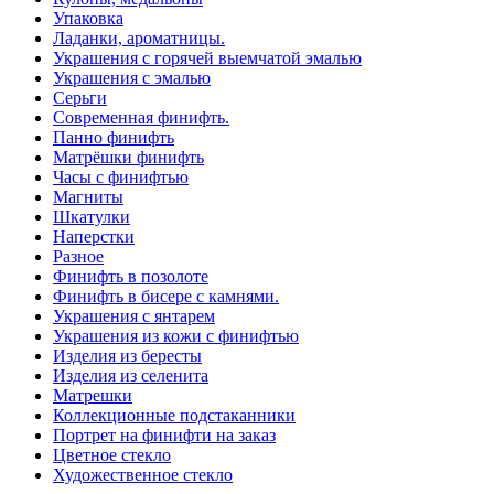
Упаковка
Ладанки, ароматницы.
Украшения с горячей выемчатой эмалью
Украшения с эмалью
Серьги
Современная финифть.
Панно финифть
Матрёшки финифть
Часы с финифтью
Магниты
Шкатулки
Наперстки
Разное
Финифть в позолоте
Финифть в бисере с камнями.
Украшения с янтарем
Украшения из кожи с финифтью
Изделия из бересты
Изделия из селенита
Матрешки
Коллекционные подстаканники
Портрет на финифти на заказ
Цветное стекло
Художественное стекло