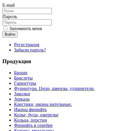
E-mail
Пароль
Запомнить меня
Войти
Регистрация
Забыли пароль?
Продукция
Броши
Браслеты
Гарнитуры
Фурнитура. Цепи, швензы, удлинители.
Заколки
Зеркала
Крестики, иконы нательные.
Иконы финифть
Колье, бусы, ожерелье
Кольца, перстни
Финифть в серебре
Кулоны, медальоны