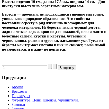
Высота
изделия 10 см., длина 17,5 см., ширина 14 см.
Дно
шкатулки выстелено бархатным материалом.
Береста — прочный, не поддающийся гниению материал,
уникальное природное образование. Эти свойства
поставили бересту в ряд жизненно необходимых для
человека материалов. Из бересты гнали черный деготь,
ладили легкие лодки, кровлю для шалашей, плели лапти и
болотные сапоги, куртки и картузы, бутылки и
чернильницы, рожки и дудочки, ласкающие ухо.
Туеса из
бересты
как термос: сметана в них не скисает, рыба зимой
не смерзается, а в жару не портится.
Продукция
Броши
Браслеты
Гарнитуры
Фурнитура. Цепи, швензы, удлинители.
Заколки
Зеркала