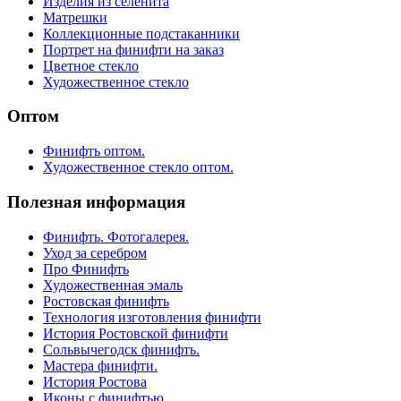
Изделия из селенита
Матрешки
Коллекционные подстаканники
Портрет на финифти на заказ
Цветное стекло
Художественное стекло
Оптом
Финифть оптом.
Художественное стекло оптом.
Полезная информация
Финифть. Фотогалерея.
Уход за серебром
Про Финифть
Художественная эмаль
Ростовская финифть
Технология изготовления финифти
История Ростовской финифти
Сольвычегодск финифть.
Мастера финифти.
История Ростова
Иконы с финифтью.