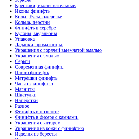
Крестики, иконы нательные.
Иконы финифть
Колье, бусы, ожерелье
Кольца, перстни
Финифть в серебре
Кулоны, медальоны
Упаковка
Ладанки, ароматницы.
Украшения с горячей выемчатой эмалью
Украшения с эмалью
Серьги
Современная финифть.
Панно финифть
Матрёшки финифть
Часы с финифтью
Магниты
Шкатулки
Наперстки
Разное
Финифть в позолоте
Финифть в бисере с камнями.
Украшения с янтарем
Украшения из кожи с финифтью
Изделия из бересты