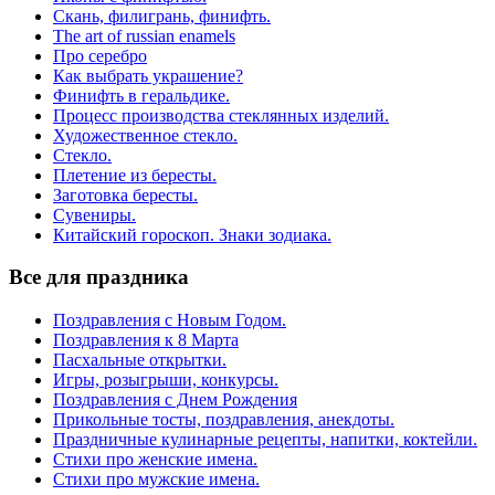
Скань, филигрань, финифть.
The art of russian enamels
Про серебро
Как выбрать украшение?
Финифть в геральдике.
Процесс производства стеклянных изделий.
Художественное стекло.
Стекло.
Плетение из бересты.
Заготовка бересты.
Сувениры.
Китайский гороскоп. Знаки зодиака.
Все для праздника
Поздравления с Новым Годом.
Поздравления к 8 Марта
Пасхальные открытки.
Игры, розыгрыши, конкурсы.
Поздравления с Днем Рождения
Прикольные тосты, поздравления, анекдоты.
Праздничные кулинарные рецепты, напитки, коктейли.
Стихи про женские имена.
Стихи про мужские имена.