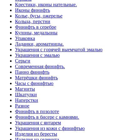
Крестики, иконы нательные.
Иконы финифть
Колье, бусы, ожерелье
Кольца, перстни
Финифть в серебре
Кулоны, медальоны
Упаковка
Ладанки, ароматницы.
Украшения с горячей выемчатой эмалью
Украшения с эмалью
Серьги
Современная финифть.
Панно финифть
Матрёшки финифть
Часы с финифтью
Магниты
Шкатулки
Наперстки
Разное
Финифть в позолоте
Финифть в бисере с камнями.
Украшения с янтарем
Украшения из кожи с финифтью
Изделия из бересты
Изделия из селенита