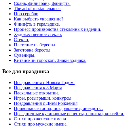
Скань, филигрань, финифть.
The art of russian enamels
Про серебро
Как выбрать украшение?
Финифть в геральдике.
Процесс производства стеклянных изделий.
Художественное стекло.
Стекло.
Плетение из бересты.
Заготовка бересты.
Сувениры.
Китайский гороскоп. Знаки зодиака.
Все для праздника
Поздравления с Новым Годом.
Поздравления к 8 Марта
Пасхальные открытки.
Игры, розыгрыши, конкурсы.
Поздравления с Днем Рождения
Прикольные тосты, поздравления, анекдоты.
Праздничные кулинарные рецепты, напитки, коктейли.
Стихи про женские имена.
Стихи про мужские имена.