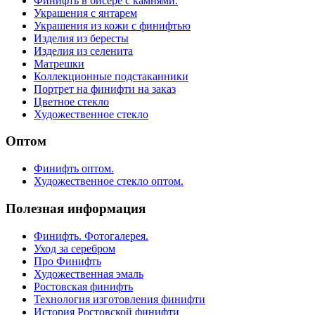
Финифть в бисере с камнями.
Украшения с янтарем
Украшения из кожи с финифтью
Изделия из бересты
Изделия из селенита
Матрешки
Коллекционные подстаканники
Портрет на финифти на заказ
Цветное стекло
Художественное стекло
Оптом
Финифть оптом.
Художественное стекло оптом.
Полезная информация
Финифть. Фотогалерея.
Уход за серебром
Про Финифть
Художественная эмаль
Ростовская финифть
Технология изготовления финифти
История Ростовской финифти