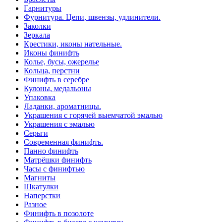
Гарнитуры
Фурнитура. Цепи, швензы, удлинители.
Заколки
Зеркала
Крестики, иконы нательные.
Иконы финифть
Колье, бусы, ожерелье
Кольца, перстни
Финифть в серебре
Кулоны, медальоны
Упаковка
Ладанки, ароматницы.
Украшения с горячей выемчатой эмалью
Украшения с эмалью
Серьги
Современная финифть.
Панно финифть
Матрёшки финифть
Часы с финифтью
Магниты
Шкатулки
Наперстки
Разное
Финифть в позолоте