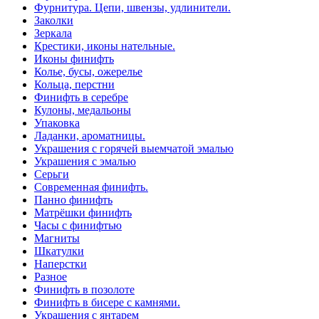
Фурнитура. Цепи, швензы, удлинители.
Заколки
Зеркала
Крестики, иконы нательные.
Иконы финифть
Колье, бусы, ожерелье
Кольца, перстни
Финифть в серебре
Кулоны, медальоны
Упаковка
Ладанки, ароматницы.
Украшения с горячей выемчатой эмалью
Украшения с эмалью
Серьги
Современная финифть.
Панно финифть
Матрёшки финифть
Часы с финифтью
Магниты
Шкатулки
Наперстки
Разное
Финифть в позолоте
Финифть в бисере с камнями.
Украшения с янтарем