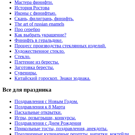
Мастера финифти.
История Ростова
Иконы с финифтью.
Скань, филигрань, финифть.
The art of russian enamels
Про серебро
Как выбрать украшение?
Финифть в геральдике.
Процесс производства стеклянных изделий.
Художественное стекло.
Стекло.
Плетение из бересты.
Заготовка бересты.
Сувениры.
Китайский гороскоп. Знаки зодиака.
Все для праздника
Поздравления с Новым Годом.
Поздравления к 8 Марта
Пасхальные открытки.
Игры, розыгрыши, конкурсы.
Поздравления с Днем Рождения
Прикольные тосты, поздравления, анекдоты.
Праздничные кулинарные рецепты, напитки, коктейли.