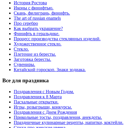
История Ростова
Иконы с финифтью.
Скань, филигрань, финифть.
The art of russian enamels
Про серебро
Как выбрать украшение?
Финифть в геральдике.
Процесс производства стеклянных изделий.
Художественное стекло.
Стекло.
Плетение из бересты.
Заготовка бересты.
Сувениры.
Китайский гороскоп. Знаки зодиака.
Все для праздника
Поздравления с Новым Годом.
Поздравления к 8 Марта
Пасхальные открытки.
Игры, розыгрыши, конкурсы.
Поздравления с Днем Рождения
Прикольные тосты, поздравления, анекдоты.
Праздничные кулинарные рецепты, напитки, коктейли.
Стихи про женские имена.