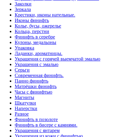
Заколки
Зеркала
Крестики, иконы нательные.
Иконы финифть
Колье, бусы, ожерелье
Кольца, перстни
Финифть в серебре
Кулоны, медальоны
Упаковка
Ладанки, ароматницы.
Украшения с горячей выемчатой эмалью
Украшения с эмалью
Серьги
Современная финифть.
Панно финифть
Матрёшки финифть
Часы с финифтью
Магниты
Шкатулки
Наперстки
Разное
Финифть в позолоте
Финифть в бисере с камнями.
Украшения с янтарем
Украшения из кожи с финифтью