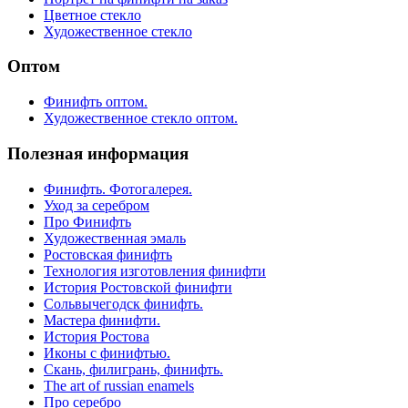
Цветное стекло
Художественное стекло
Оптом
Финифть оптом.
Художественное стекло оптом.
Полезная информация
Финифть. Фотогалерея.
Уход за серебром
Про Финифть
Художественная эмаль
Ростовская финифть
Технология изготовления финифти
История Ростовской финифти
Сольвычегодск финифть.
Мастера финифти.
История Ростова
Иконы с финифтью.
Скань, филигрань, финифть.
The art of russian enamels
Про серебро