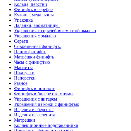
Кольца, перстни
Финифть в серебре
Кулоны, медальоны
Упаковка
Ладанки, ароматницы.
Украшения с горячей выемчатой эмалью
Украшения с эмалью
Серьги
Современная финифть.
Панно финифть
Матрёшки финифть
Часы с финифтью
Магниты
Шкатулки
Наперстки
Разное
Финифть в позолоте
Финифть в бисере с камнями.
Украшения с янтарем
Украшения из кожи с финифтью
Изделия из бересты
Изделия из селенита
Матрешки
Коллекционные подстаканники
Портрет на финифти на заказ