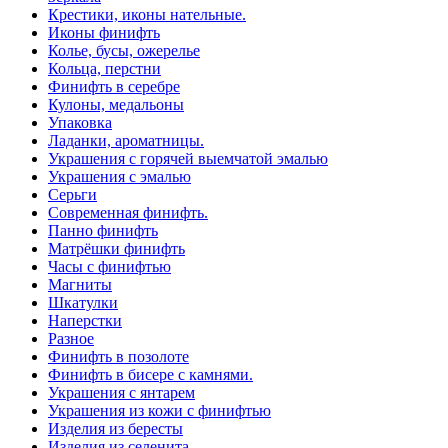
Крестики, иконы нательные.
Иконы финифть
Колье, бусы, ожерелье
Кольца, перстни
Финифть в серебре
Кулоны, медальоны
Упаковка
Ладанки, ароматницы.
Украшения с горячей выемчатой эмалью
Украшения с эмалью
Серьги
Современная финифть.
Панно финифть
Матрёшки финифть
Часы с финифтью
Магниты
Шкатулки
Наперстки
Разное
Финифть в позолоте
Финифть в бисере с камнями.
Украшения с янтарем
Украшения из кожи с финифтью
Изделия из бересты
Изделия из селенита