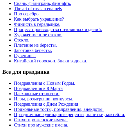
Скань, филигрань, финифть.
The art of russian enamels
Про серебро
Как выбрать украшение?
Финифть в геральдике.
Процесс производства стеклянных изделий.
Художественное стекло.
Стекло.
Плетение из бересты.
Заготовка бересты.
Сувениры.
Китайский гороскоп. Знаки зодиака.
Все для праздника
Поздравления с Новым Годом.
Поздравления к 8 Марта
Пасхальные открытки.
Игры, розыгрыши, конкурсы.
Поздравления с Днем Рождения
Прикольные тосты, поздравления, анекдоты.
Праздничные кулинарные рецепты, напитки, коктейли.
Стихи про женские имена.
Стихи про мужские имена.