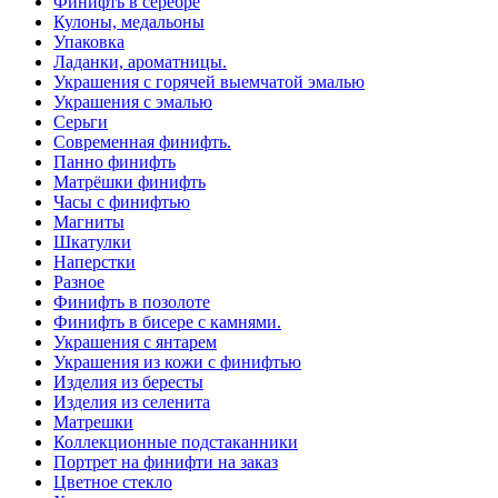
Финифть в серебре
Кулоны, медальоны
Упаковка
Ладанки, ароматницы.
Украшения с горячей выемчатой эмалью
Украшения с эмалью
Серьги
Современная финифть.
Панно финифть
Матрёшки финифть
Часы с финифтью
Магниты
Шкатулки
Наперстки
Разное
Финифть в позолоте
Финифть в бисере с камнями.
Украшения с янтарем
Украшения из кожи с финифтью
Изделия из бересты
Изделия из селенита
Матрешки
Коллекционные подстаканники
Портрет на финифти на заказ
Цветное стекло