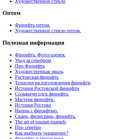
Художественное стекло
Оптом
Финифть оптом.
Художественное стекло оптом.
Полезная информация
Финифть. Фотогалерея.
Уход за серебром
Про Финифть
Художественная эмаль
Ростовская финифть
Технология изготовления финифти
История Ростовской финифти
Сольвычегодск финифть.
Мастера финифти.
История Ростова
Иконы с финифтью.
Скань, филигрань, финифть.
The art of russian enamels
Про серебро
Как выбрать украшение?
Финифть в геральдике.