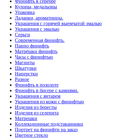
Финифть в серебре
Кулоны, медальоны
Упаковка
Ладанки, ароматницы.
Украшения с горячей выемчатой эмалью
Украшения с эмалью
Серьги
Современная финифть.
Панно финифть
Матрёшки финифть
Часы с финифтью
Магниты
Шкатулки
Наперстки
Разное
Финифть в позолоте
Финифть в бисере с камнями.
Украшения с янтарем
Украшения из кожи с финифтью
Изделия из бересты
Изделия из селенита
Матрешки
Коллекционные подстаканники
Портрет на финифти на заказ
Цветное стекло