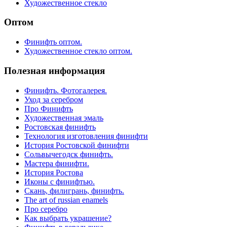
Художественное стекло
Оптом
Финифть оптом.
Художественное стекло оптом.
Полезная информация
Финифть. Фотогалерея.
Уход за серебром
Про Финифть
Художественная эмаль
Ростовская финифть
Технология изготовления финифти
История Ростовской финифти
Сольвычегодск финифть.
Мастера финифти.
История Ростова
Иконы с финифтью.
Скань, филигрань, финифть.
The art of russian enamels
Про серебро
Как выбрать украшение?