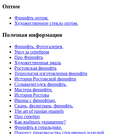
Оптом
Финифть оптом.
Художественное стекло оптом.
Полезная информация
Финифть. Фотогалерея.
Уход за серебром
Про Финифть
Художественная эмаль
Ростовская финифть
Технология изготовления финифти
История Ростовской финифти
Сольвычегодск финифть.
Мастера финифти.
История Ростова
Иконы с финифтью.
Скань, филигрань, финифть.
The art of russian enamels
Про серебро
Как выбрать украшение?
Финифть в геральдике.
Процесс производства стеклянных изделий.