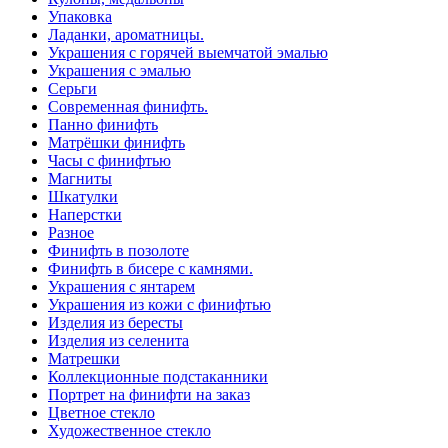
Упаковка
Ладанки, ароматницы.
Украшения с горячей выемчатой эмалью
Украшения с эмалью
Серьги
Современная финифть.
Панно финифть
Матрёшки финифть
Часы с финифтью
Магниты
Шкатулки
Наперстки
Разное
Финифть в позолоте
Финифть в бисере с камнями.
Украшения с янтарем
Украшения из кожи с финифтью
Изделия из бересты
Изделия из селенита
Матрешки
Коллекционные подстаканники
Портрет на финифти на заказ
Цветное стекло
Художественное стекло