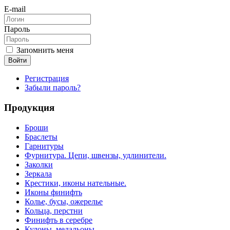
E-mail
Пароль
Запомнить меня
Войти
Регистрация
Забыли пароль?
Продукция
Броши
Браслеты
Гарнитуры
Фурнитура. Цепи, швензы, удлинители.
Заколки
Зеркала
Крестики, иконы нательные.
Иконы финифть
Колье, бусы, ожерелье
Кольца, перстни
Финифть в серебре
Кулоны, медальоны