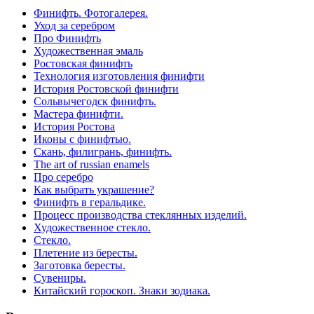
Финифть. Фотогалерея.
Уход за серебром
Про Финифть
Художественная эмаль
Ростовская финифть
Технология изготовления финифти
История Ростовской финифти
Сольвычегодск финифть.
Мастера финифти.
История Ростова
Иконы с финифтью.
Скань, филигрань, финифть.
The art of russian enamels
Про серебро
Как выбрать украшение?
Финифть в геральдике.
Процесс производства стеклянных изделий.
Художественное стекло.
Стекло.
Плетение из бересты.
Заготовка бересты.
Сувениры.
Китайский гороскоп. Знаки зодиака.