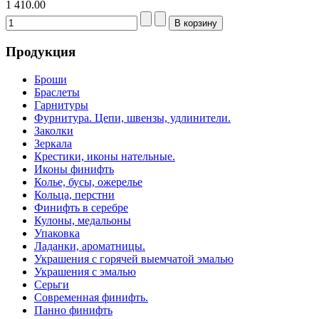
1 410.00
Продукция
Броши
Браслеты
Гарнитуры
Фурнитура. Цепи, швензы, удлинители.
Заколки
Зеркала
Крестики, иконы нательные.
Иконы финифть
Колье, бусы, ожерелье
Кольца, перстни
Финифть в серебре
Кулоны, медальоны
Упаковка
Ладанки, ароматницы.
Украшения с горячей выемчатой эмалью
Украшения с эмалью
Серьги
Современная финифть.
Панно финифть