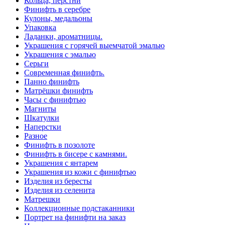
Кольца, перстни
Финифть в серебре
Кулоны, медальоны
Упаковка
Ладанки, ароматницы.
Украшения с горячей выемчатой эмалью
Украшения с эмалью
Серьги
Современная финифть.
Панно финифть
Матрёшки финифть
Часы с финифтью
Магниты
Шкатулки
Наперстки
Разное
Финифть в позолоте
Финифть в бисере с камнями.
Украшения с янтарем
Украшения из кожи с финифтью
Изделия из бересты
Изделия из селенита
Матрешки
Коллекционные подстаканники
Портрет на финифти на заказ