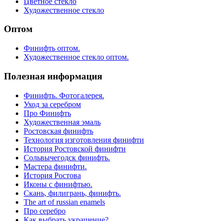
Цветное стекло
Художественное стекло
Оптом
Финифть оптом.
Художественное стекло оптом.
Полезная информация
Финифть. Фотогалерея.
Уход за серебром
Про Финифть
Художественная эмаль
Ростовская финифть
Технология изготовления финифти
История Ростовской финифти
Сольвычегодск финифть.
Мастера финифти.
История Ростова
Иконы с финифтью.
Скань, филигрань, финифть.
The art of russian enamels
Про серебро
Как выбрать украшение?